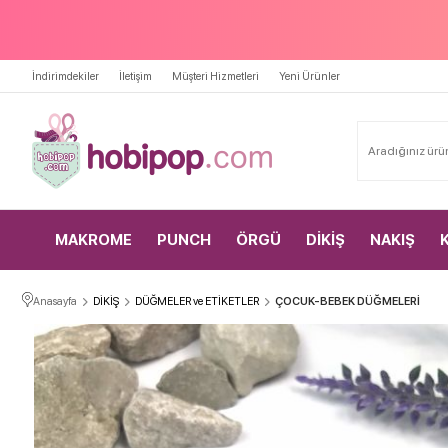
İndirimdekiler
İletişim
Müşteri Hizmetleri
Yeni Ürünler
MAKROME
PUNCH
ÖRGÜ
DİKİŞ
NAKIŞ
Anasayfa
DİKİŞ
DÜĞMELER ve ETİKETLER
ÇOCUK-BEBEK DÜĞMELERİ