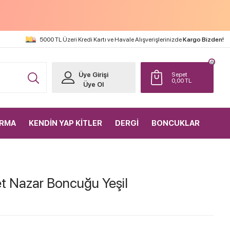
5000 TL Üzeri Kredi Kartı ve Havale Alışverişlerinizde
Kargo Bizden!
0
Üye Girişi
Sepet
0,00
TL
Üye Ol
IRMA
KENDİN YAP KİTLER
DERGİ
BONCUKLAR
 Nazar Boncuğu Yeşil