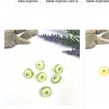
bebe düğmesi
,
bebek düğmesi satın al
,
bebek düğmeler