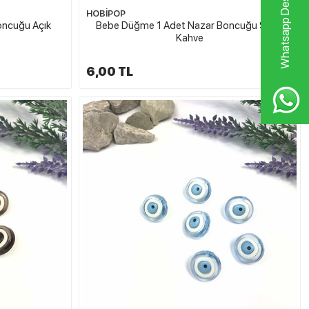
Whatsapp Destek Hattı
HOBİPOP
oncuğu Açık
Bebe Düğme 1 Adet Nazar Boncuğu Sütlü
Kahve
6,00 TL