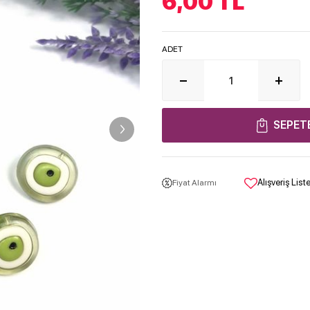
6,00
TL
ADET
SEPET
Alışveriş Lis
Fiyat Alarmı