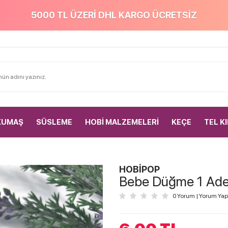
5000 TL ÜZERİ DHL KARGO ÜCRETSİZ
KUMAŞ
SÜSLEME
HOBİ MALZEMELERİ
KEÇE
TEL K
HOBİPOP
Bebe Düğme 1 Adet
0 Yorum
|
Yorum Yap