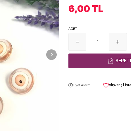
6,00
TL
ADET
SEPET
Alışveriş Lis
Fiyat Alarmı