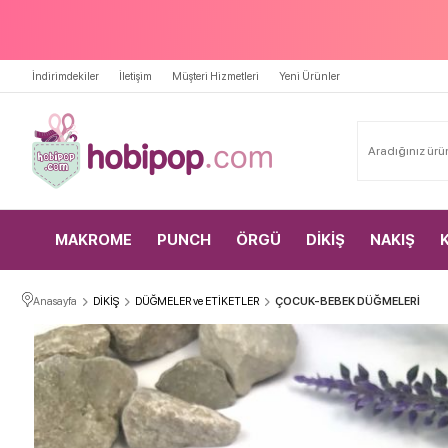
İndirimdekiler
İletişim
Müşteri Hizmetleri
Yeni Ürünler
MAKROME
PUNCH
ÖRGÜ
DİKİŞ
NAKIŞ
Anasayfa
DİKİŞ
DÜĞMELER ve ETİKETLER
ÇOCUK-BEBEK DÜĞMELERİ