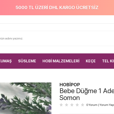
5000 TL ÜZERİ DHL KARGO ÜCRETSİZ
KUMAŞ
SÜSLEME
HOBİ MALZEMELERİ
KEÇE
TEL K
HOBİPOP
Bebe Düğme 1 Ade
Somon
0 Yorum
|
Yorum Yap