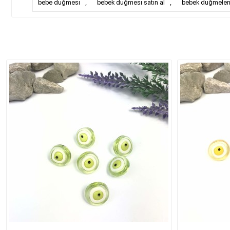
bebe düğmesi
,
bebek düğmesi satın al
,
bebek düğmeler