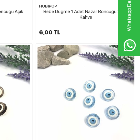
Whatsapp Destek Hattı
HOBİPOP
oncuğu Açık
Bebe Düğme 1 Adet Nazar Boncuğu Sütlü
Kahve
6,00 TL