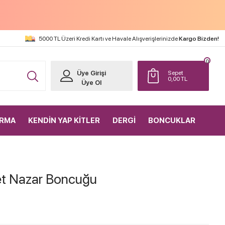
5000 TL Üzeri Kredi Kartı ve Havale Alışverişlerinizde
Kargo Bizden!
0
Üye Girişi
Sepet
0,00
TL
Üye Ol
IRMA
KENDİN YAP KİTLER
DERGİ
BONCUKLAR
t Nazar Boncuğu