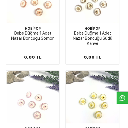
HOBİPOP
HOBİPOP
Bebe Düğme 1 Adet
Bebe Düğme 1 Adet
Nazar Boncuğu Somon
Nazar Boncuğu Sütlü
Kahve
6,00 TL
6,00 TL
W
h
t
s
a
p
p
D
e
s
e
H
a
t
t