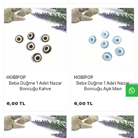
W
h
t
s
a
p
p
D
e
s
e
H
a
t
t
HOBİPOP
HOBİPOP
Bebe Düğme 1 Adet Nazar
Bebe Düğme 1 Adet Nazar
Boncuğu Kahve
Boncuğu Açık Mavi
6,00 TL
6,00 TL