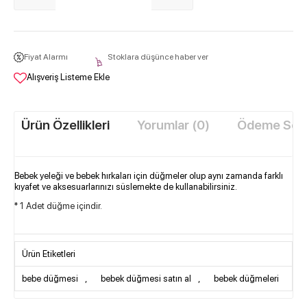
Fiyat Alarmı
Stoklara düşünce haber ver
Alışveriş Listeme Ekle
Ürün Özellikleri
Yorumlar (0)
Ödeme Seçe
Bebek yeleği ve bebek hırkaları için düğmeler olup aynı zamanda farklı
kıyafet ve aksesuarlarınızı süslemekte de kullanabilirsiniz.
* 1 Adet düğme içindir.
Ürün Etiketleri
bebe düğmesi
,
bebek düğmesi satın al
,
bebek düğmeleri