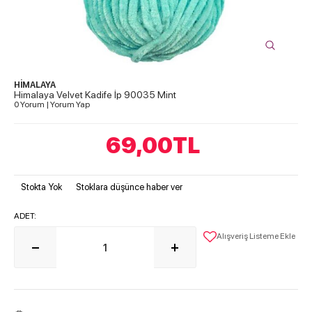
HİMALAYA
Himalaya Velvet Kadife İp 90035 Mint
0 Yorum
|
Yorum Yap
69,00
TL
Stokta Yok
Stoklara düşünce haber ver
ADET:
Alışveriş Listeme Ekle