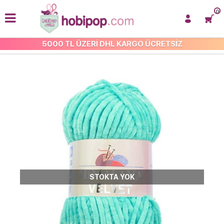
0
5000 TL ÜZERİ DHL KARGO ÜCRETSİZ
HİMALAYA VELVET
STOKTA YOK