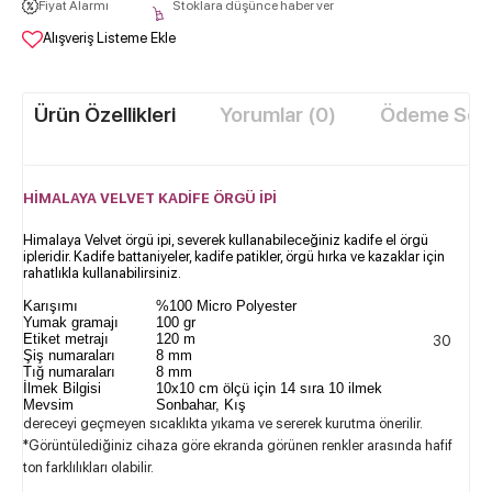
Fiyat Alarmı
Stoklara düşünce haber ver
Alışveriş Listeme Ekle
Ürün Özellikleri
Yorumlar (0)
Ödeme Seçe
HİMALAYA VELVET KADİFE ÖRGÜ İPİ​
Himalaya Velvet örgü ipi, severek kullanabileceğiniz kadife el örgü
ipleridir. Kadife battaniyeler, kadife patikler, örgü hırka ve kazaklar için
rahatlıkla kullanabilirsiniz.
Karışımı
%100 Micro Polyester
Yumak gramajı
100 gr
Etiket metrajı
120 m
30
Şiş numaraları
8 mm
Tığ numaraları
8 mm
İlmek Bilgisi
10x10 cm ölçü için 14 sıra 10 ilmek
Mevsim
Sonbahar, Kış
dereceyi geçmeyen sıcaklıkta yıkama ve sererek kurutma önerilir.
*Görüntülediğiniz cihaza göre ekranda görünen renkler arasında hafif
ton farklılıkları olabilir.