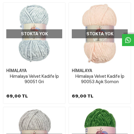
W
h
t
s
a
p
p
D
e
s
e
H
a
t
t
STOKTA YOK
STOKTA YOK
HİMALAYA
HİMALAYA
Himalaya Velvet Kadife İp
Himalaya Velvet Kadife İp
90051 Gri
90053 Açık Somon
69,00 TL
69,00 TL