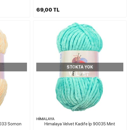
69,00 TL
STOKTA YOK
HİMALAYA
90033 Somon
Himalaya Velvet Kadife İp 90035 Mint