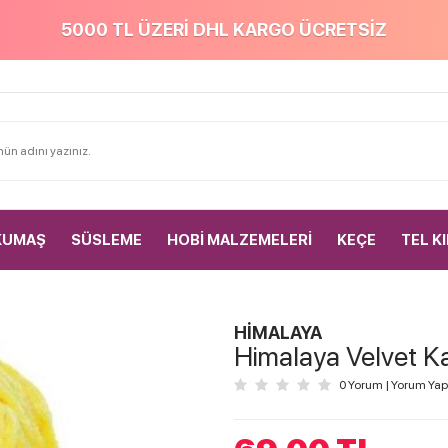
5000 TL ÜZERİ DHL KARGO ÜCRETSİZ
KUMAŞ
SÜSLEME
HOBİ MALZEMELERİ
KEÇE
TEL K
HİMALAYA
Himalaya Velvet Ka
0 Yorum
|
Yorum Yap