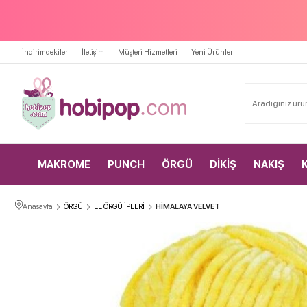
İndirimdekiler
İletişim
Müşteri Hizmetleri
Yeni Ürünler
MAKROME
PUNCH
ÖRGÜ
DİKİŞ
NAKIŞ
Anasayfa
ÖRGÜ
EL ÖRGÜ İPLERİ
HİMALAYA VELVET