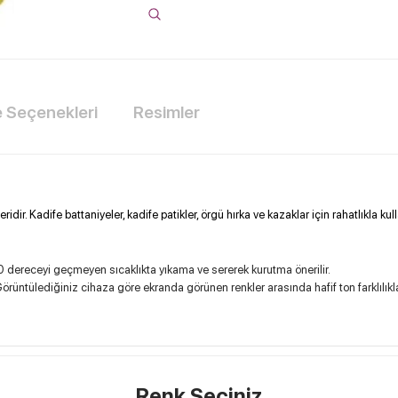
Seçenekleri
Resimler
dir. Kadife battaniyeler, kadife patikler, örgü hırka ve kazaklar için rahatlıkla kull
 dereceyi geçmeyen sıcaklıkta yıkama ve sererek kurutma önerilir.
örüntülediğiniz cihaza göre ekranda görünen renkler arasında hafif ton farklılıkları
Renk Seçiniz