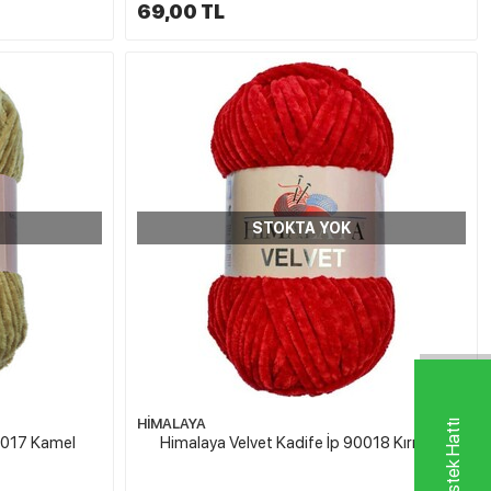
69,00 TL
STOKTA YOK
HİMALAYA
90017 Kamel
Himalaya Velvet Kadife İp 90018 Kırmızı