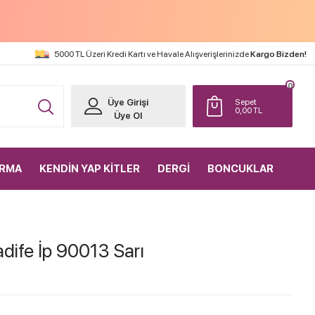
5000 TL Üzeri Kredi Kartı ve Havale Alışverişlerinizde
Kargo Bizden!
0
Üye Girişi
Sepet
0,00
TL
Üye Ol
IRMA
KENDİN YAP KİTLER
DERGİ
BONCUKLAR
dife İp 90013 Sarı