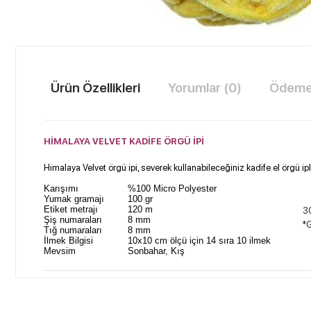
Ürün Özellikleri
Yorumlar (0)
Ödeme 
HİMALAYA VELVET KADİFE ÖRGÜ İPİ​
Himalaya Velvet örgü ipi, severek kullanabileceğiniz kadife el örgü ipleri
Karışımı
%100 Micro Polyester
Yumak gramajı
100 gr
Etiket metrajı
120 m
30
Şiş numaraları
8 mm
*G
Tığ numaraları
8 mm
İlmek Bilgisi
10x10 cm ölçü için 14 sıra 10 ilmek
Mevsim
Sonbahar, Kış