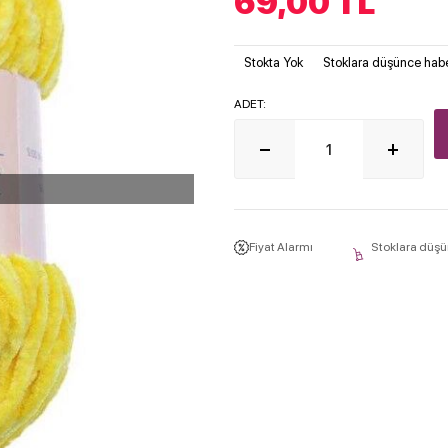
69,00
TL
Stokta Yok
Stoklara düşünce habe
ADET:
Fiyat Alarmı
Stoklara düşü