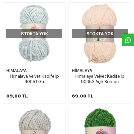
W
h
t
s
a
p
p
D
e
s
e
H
a
t
t
STOKTA YOK
STOKTA YOK
HİMALAYA
HİMALAYA
Himalaya Velvet Kadife İp
Himalaya Velvet Kadife İp
90051 Gri
90053 Açık Somon
69,00 TL
69,00 TL