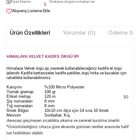
Fiyat Alarmı
Stoklara düşünce haber ver
Alışveriş Listeme Ekle
Ürün Özellikleri
Yorumlar (0)
Ödeme Seçe
HİMALAYA VELVET KADİFE ÖRGÜ İPİ​
Himalaya Velvet örgü ipi, severek kullanabileceğiniz kadife el örgü
ipleridir. Kadife battaniyeler, kadife patikler, örgü hırka ve kazaklar için
rahatlıkla kullanabilirsiniz.
Karışımı
%100 Micro Polyester
Yumak gramajı
100 gr
Etiket metrajı
120 m
30
Şiş numaraları
8 mm
Tığ numaraları
8 mm
İlmek Bilgisi
10x10 cm ölçü için 14 sıra 10 ilmek
Mevsim
Sonbahar, Kış
dereceyi geçmeyen sıcaklıkta yıkama ve sererek kurutma önerilir.
*Görüntülediğiniz cihaza göre ekranda görünen renkler arasında hafif
ton farklılıkları olabilir.