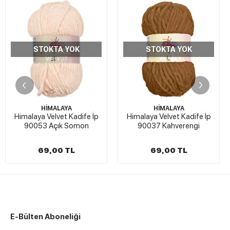
STOKTA YOK
STOKTA YOK
HİMALAYA
HİMALAYA
Himalaya Velvet Kadife İp
Himalaya Velvet Kadife İp
90053 Açık Somon
90037 Kahverengi
69,00 TL
69,00 TL
E-Bülten Aboneliği