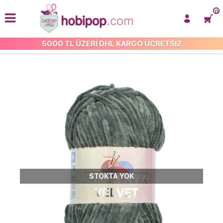
0
5000 TL ÜZERİ DHL KARGO ÜCRETSİZ
HİMALAYA VELVET
STOKTA YOK