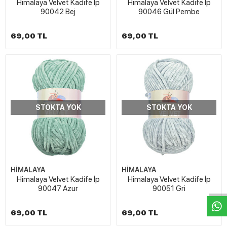
Himalaya Velvet Kadife İp
Himalaya Velvet Kadife İp
90042 Bej
90046 Gül Pembe
69,00 TL
69,00 TL
STOKTA YOK
STOKTA YOK
W
h
t
s
a
p
p
D
e
s
e
H
a
t
t
HİMALAYA
HİMALAYA
Himalaya Velvet Kadife İp
Himalaya Velvet Kadife İp
90047 Azur
90051 Gri
69,00 TL
69,00 TL