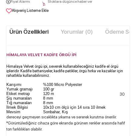
Fiyat Alarmı
Stoklara düşünce haber ver
Alışveriş Listeme Ekle
Ürün Özellikleri
Yorumlar (0)
Ödeme Seçe
HİMALAYA VELVET KADİFE ÖRGÜ İPİ​
Himalaya Velvet örgü ipi, severek kullanabileceğiniz kadife el örgü
ipleridir. Kadife battaniyeler, kadife patikler, örgü hırka ve kazaklar için
rahatlıkla kullanabilirsiniz.
Karışımı
%100 Micro Polyester
Yumak gramajı
100 gr
Etiket metrajı
120 m
30
Şiş numaraları
8 mm
Tığ numaraları
8 mm
İlmek Bilgisi
10x10 cm ölçü için 14 sıra 10 ilmek
Mevsim
Sonbahar, Kış
dereceyi geçmeyen sıcaklıkta yıkama ve sererek kurutma önerilir.
*Görüntülediğiniz cihaza göre ekranda görünen renkler arasında hafif
ton farklılıkları olabilir.