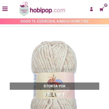
0
5000 TL ÜZERİ DHL KARGO ÜCRETSİZ
HİMALAYA VELVET
STOKTA YOK