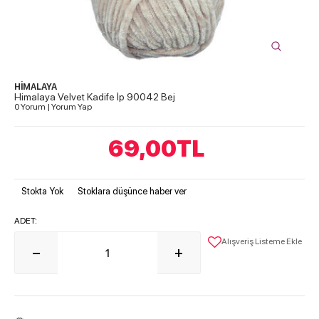
HİMALAYA
Himalaya Velvet Kadife İp 90042 Bej
0 Yorum
|
Yorum Yap
69,00
TL
Stokta Yok
Stoklara düşünce haber ver
ADET:
Alışveriş Listeme Ekle