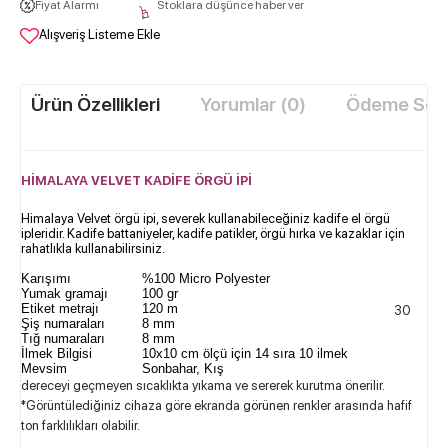
Fiyat Alarmı
Stoklara düşünce haber ver
Alışveriş Listeme Ekle
Ürün Özellikleri
Yorumlar (0)
Ödeme Seçe
HİMALAYA VELVET KADİFE ÖRGÜ İPİ​
Himalaya Velvet örgü ipi, severek kullanabileceğiniz kadife el örgü
ipleridir. Kadife battaniyeler, kadife patikler, örgü hırka ve kazaklar için
rahatlıkla kullanabilirsiniz.
Karışımı
%100 Micro Polyester
Yumak gramajı
100 gr
Etiket metrajı
120 m
30
Şiş numaraları
8 mm
Tığ numaraları
8 mm
İlmek Bilgisi
10x10 cm ölçü için 14 sıra 10 ilmek
Mevsim
Sonbahar, Kış
dereceyi geçmeyen sıcaklıkta yıkama ve sererek kurutma önerilir.
*Görüntülediğiniz cihaza göre ekranda görünen renkler arasında hafif
ton farklılıkları olabilir.