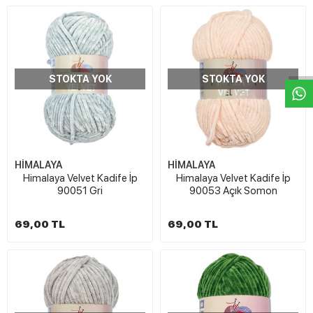
W
h
t
s
a
p
p
D
e
s
e
H
a
t
t
STOKTA YOK
STOKTA YOK
HİMALAYA
HİMALAYA
Himalaya Velvet Kadife İp
Himalaya Velvet Kadife İp
90051 Gri
90053 Açık Somon
69,00 TL
69,00 TL