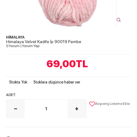
HİMALAYA
Himalaya Velvet Kadife İp 90019 Pembe
0 Yorum
|
Yorum Yap
69,00
TL
Stokta Yok
Stoklara düşünce haber ver
ADET:
Alışveriş Listeme Ekle