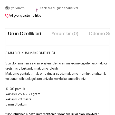
Fiyat Alarmı
Stoklara düşünce haber ver
Alışveriş Listeme Ekle
Ürün Özellikleri
Yorumlar (0)
Ödeme Seçe
3 MM 3 BÜKÜM MAKROME İPLİĞİ
Son dönemin en sevilen el işlerinden olan makrome örgüler yapmak için
üretilmiş 3 bükümlü makrome iplerdir.
Makrome çantalar, makr
ome duvar süsü, makrome mumluk, anahtarlık
ve bunun gibi pek çok projenizde zevkle kullanabilirsiniz.
%100 pamuk
Yaklaşık 250-260 gram
Yaklaşık 70 metre
3 mm 3 büküm
*Görüntülenen cihaza göre renk tonlarında farklılıklar olabilmektedir.