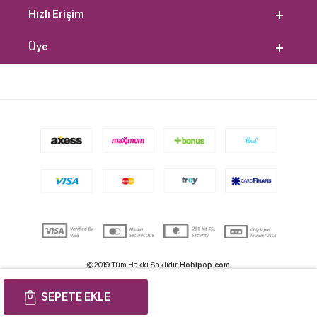
Hızlı Erişim
Üye
©2019 Tüm Hakkı Saklıdır.
Hobipop.com
SEPETE EKLE
T
-Soft
E-Ticaret
Sistemleriyle Hazırlanmıştır.