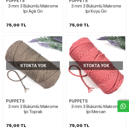
PUPPETS
PUPPETS
3 mm 3 Bükümlü Makrome
3 mm 3 Bükümlü Makrome
İpi Açık Gri
İpi Koyu Gri
75,00 TL
75,00 TL
STOKTA YOK
STOKTA YOK
W
h
t
s
a
p
p
D
e
s
e
H
a
t
t
PUPPETS
PUPPETS
3 mm 3 Bükümlü Makrome
3 mm 3 Bükümlü Makrome
İpi Toprak
İpi Mercan
75,00 TL
75,00 TL