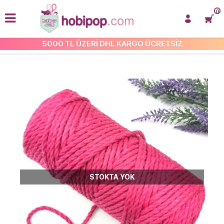
0
5000 TL ÜZERİ DHL KARGO ÜCRETSİZ
3 MM 3 BÜKÜM MAKROME İP
STOKTA YOK