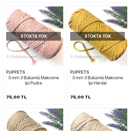
STOKTA YOK
STOKTA YOK
PUPPETS
PUPPETS
3 mm 3 Bükümlü Makrome
3 mm 3 Bükümlü Makrome
İpi Pudra
İpi Hardal
75,00 TL
75,00 TL