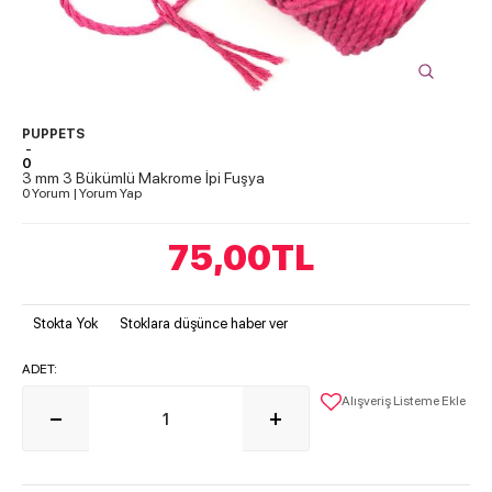
PUPPETS
-
0
3 mm 3 Bükümlü Makrome İpi Fuşya
0 Yorum
|
Yorum Yap
75,00
TL
Stokta Yok
Stoklara düşünce haber ver
ADET:
Alışveriş Listeme Ekle