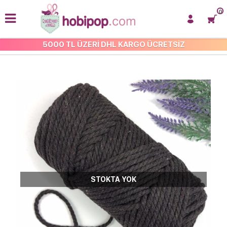
0
5000 TL ÜZERİ DHL KARGO ÜCRETSİZ
3 MM 3 BÜKÜM MAKROME İP
STOKTA YOK