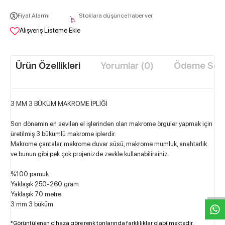
Fiyat Alarmı
Stoklara düşünce haber ver
Alışveriş Listeme Ekle
Ürün Özellikleri
Yorumlar (0)
Ödeme Seçe
3 MM 3 BÜKÜM MAKROME İPLİĞİ
Son dönemin en sevilen el işlerinden olan makrome örgüler yapmak için
üretilmiş 3 bükümlü makrome iplerdir.
Makrome çantalar, makr
ome duvar süsü, makrome mumluk, anahtarlık
ve bunun gibi pek çok projenizde zevkle kullanabilirsiniz.
W
h
t
s
a
p
p
D
e
s
e
H
a
t
t
%100 pamuk
Yaklaşık 250-260 gram
Yaklaşık 70 metre
3 mm 3 büküm
*Görüntülenen cihaza göre renk tonlarında farklılıklar olabilmektedir.