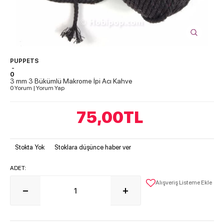
PUPPETS
-
0
3 mm 3 Bükümlü Makrome İpi Acı Kahve
0 Yorum
|
Yorum Yap
75,00
TL
Stokta Yok
Stoklara düşünce haber ver
ADET:
Alışveriş Listeme Ekle