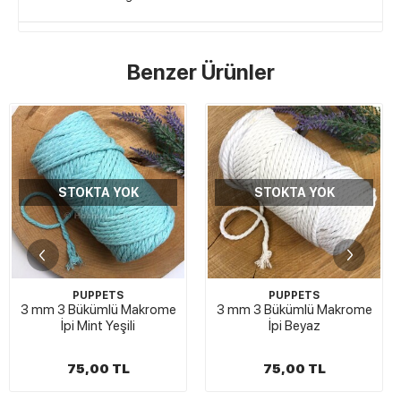
Benzer Ürünler
STOKTA YOK
STOKTA YOK
PUPPETS
PUPPETS
krome
3 mm 3 Bükümlü Makrome
3 mm 3 Bükümlü Makr
İpi Beyaz
İpi Deve Tüyü
75,00 TL
75,00 TL