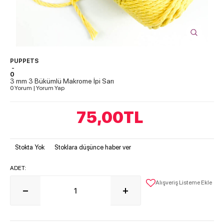
PUPPETS
-
0
3 mm 3 Bükümlü Makrome İpi Sarı
0 Yorum
|
Yorum Yap
75,00
TL
Stokta Yok
Stoklara düşünce haber ver
ADET:
Alışveriş Listeme Ekle