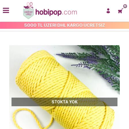
0
5000 TL ÜZERİ DHL KARGO ÜCRETSİZ
3 MM 3 BÜKÜM MAKROME İP
STOKTA YOK