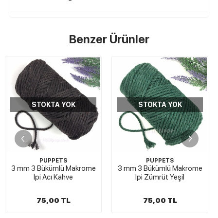
Benzer Ürünler
STOKTA YOK
STOKTA YOK
PUPPETS
PUPPETS
ome
3 mm 3 Bükümlü Makrome
3 mm 3 Bükümlü Makrom
İpi Zümrüt Yeşil
İpi Havacı Mavi
75,00 TL
75,00 TL