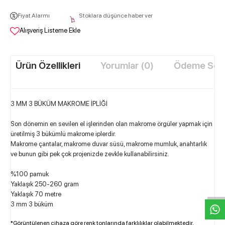
Fiyat Alarmı
Stoklara düşünce haber ver
Alışveriş Listeme Ekle
Ürün Özellikleri
Yorumlar (0)
Ödeme Seçe
3 MM 3 BÜKÜM MAKROME İPLİĞİ
Son dönemin en sevilen el işlerinden olan makrome örgüler yapmak için
üretilmiş 3 bükümlü makrome iplerdir.
Makrome çantalar, makr
ome duvar süsü, makrome mumluk, anahtarlık
ve bunun gibi pek çok projenizde zevkle kullanabilirsiniz.
W
h
t
s
a
p
p
D
e
s
e
H
a
t
t
%100 pamuk
Yaklaşık 250-260 gram
Yaklaşık 70 metre
3 mm 3 büküm
*Görüntülenen cihaza göre renk tonlarında farklılıklar olabilmektedir.