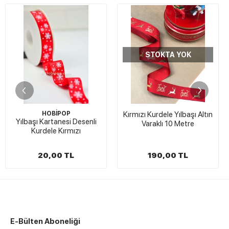
STOKTA YOK
HOBİPOP
Kırmızı Kurdele Yılbaşı Altın
K
ılbaşı Kartanesi Desenli
Varaklı 10 Metre
Kurdele Kırmızı
20,00 TL
190,00 TL
E-Bülten Aboneliği