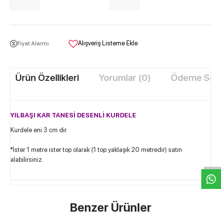
Alışveriş Listeme Ekle
Fiyat Alarmı
Ürün Özellikleri
Yorumlar (0)
Ödeme Seçe
YILBAŞI KAR TANESİ DESENLİ KURDELE
Kurdele eni 3 cm dir.
W
h
t
s
a
p
p
D
e
s
e
H
a
t
t
*İster 1 metre ister top olarak (1 top yaklaşık 20 metredir) satın
alabilirsiniz.
Benzer Ürünler