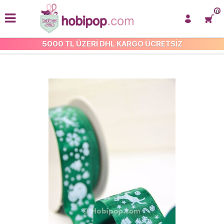
0
5000 TL ÜZERİ DHL KARGO ÜCRETSİZ
KURDELE VE SÜSLEME ŞERİT