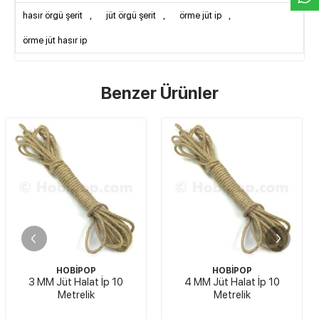
hasır örgü şerit
,
jüt örgü şerit
,
örme jüt ip
,
örme jüt hasır ip
Benzer Ürünler
STOKTA YOK
HOBİPOP
HOBİPOP
4 MM Jüt Halat İp 10
Hasır Jüt İp Cilalı 100 Gr
Metrelik