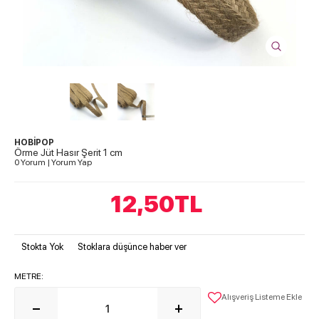
HOBİPOP
Örme Jüt Hasır Şerit 1 cm
0 Yorum
|
Yorum Yap
12,50
TL
Stokta Yok
Stoklara düşünce haber ver
METRE:
Alışveriş Listeme Ekle