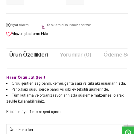
Fiyat Alarmı
Stoklara düşünce haber ver
Alışveriş Listeme Ekle
Ürün Özellikleri
Yorumlar (0)
Ödeme Seçe
Hasır Örgü Jüt Şerit
Örgü şeritleri saç bandı, kemer, çanta sapı vs gibi aksesuarlarınızda,
Pano, kapı süsü, perde bandı vs gibi ev tekstili ürünlerinde,
Tüm kutlama ve organizasyonlarınızda süsleme malzemesi olarak
zevkle kullanabilirsiniz.
W
h
t
s
a
p
p
D
e
s
e
H
a
t
t
Belirtilen fiyat 1 metre şerit içindir.
Ürün Etiketleri