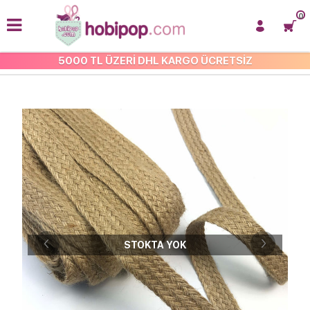
0
5000 TL ÜZERİ DHL KARGO ÜCRETSİZ
JÜT İPLER VE PAKET İPLERİ
STOKTA YOK