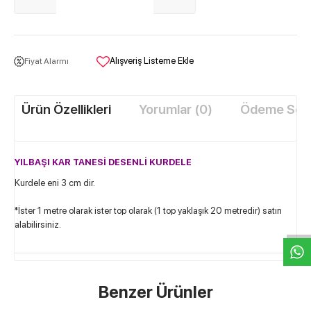
Alışveriş Listeme Ekle
Fiyat Alarmı
Ürün Özellikleri
Yorumlar (0)
Ödeme Seçe
YILBAŞI KAR TANESİ DESENLİ KURDELE
Kurdele eni 3 cm dir.
W
h
t
s
a
p
p
D
e
s
e
H
a
t
t
*İster 1 metre olarak ister top olarak (1 top yaklaşık 20 metredir) satın
alabilirsiniz.
Benzer Ürünler