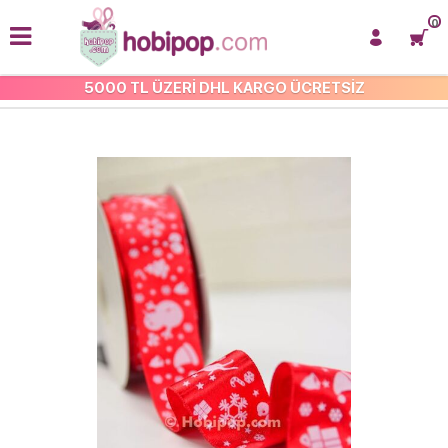
0
5000 TL ÜZERİ DHL KARGO ÜCRETSİZ
KURDELE VE SÜSLEME ŞERİT