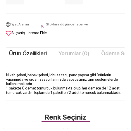
Fiyat Alarmı
Stoklara düşünce haber ver
Alışveriş Listeme Ekle
Ürün Özellikleri
Yorumlar (0)
Ödeme Seçe
Nikah şekeri, bebek şekeri, lohusa tacı, pano yapımı gibi ürünlerin
yapımında ve organizasyonlarınızda yapacağınız tüm süslemelerde
kullanılmaktadır.
1 pakette 6 demet tomurcuk bulunmakta olup, her demete de 12 adet
tomurcuk vardır. Toplamda 1 pakette 72 adet tomurcuk bulunmaktadır.
Renk Seçiniz