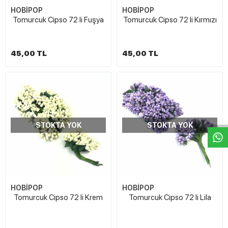
HOBİPOP
HOBİPOP
Tomurcuk Cipso 72 li Fuşya
Tomurcuk Cipso 72 li Kırmızı
45,00 TL
45,00 TL
W
h
t
s
a
p
p
D
e
s
e
H
a
t
t
STOKTA YOK
STOKTA YOK
HOBİPOP
HOBİPOP
Tomurcuk Cipso 72 li Krem
Tomurcuk Cipso 72 li Lila