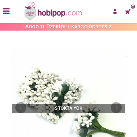
0
5000 TL ÜZERİ DHL KARGO ÜCRETSİZ
YAPAY ÇİÇEKLER
STOKTA YOK