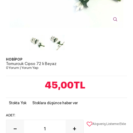
HOBİPOP
Tomurcuk Cipso 72 li Beyaz
0 Yorum
|
Yorum Yap
45,00
TL
Stokta Yok
Stoklara düşünce haber ver
ADET:
Alışveriş Listeme Ekle