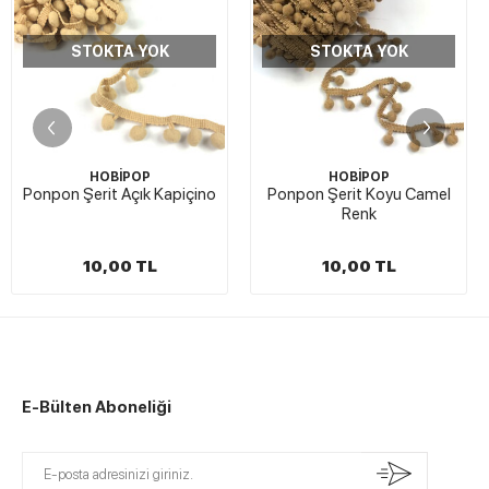
STOKTA YOK
STOKTA YOK
HOBİPOP
HOBİPOP
n Şerit Açık Kapiçino
Ponpon Şerit Koyu Camel
Ponpon
Renk
10,00 TL
10,00 TL
E-Bülten Aboneliği