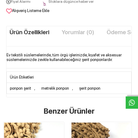
Fiyat Alarmı
Stoklara düşünce haber ver
Alışveriş Listeme Ekle
Ürün Özellikleri
Yorumlar (0)
Ödeme Seçe
Ev tekstili süslemelerinde, tüm örgü işlerinizde, kıyafet ve aksesuar
süslemelerinizde zevkle kullanabileceğiniz şerit ponponlardır.
W
h
t
s
a
p
p
D
e
s
e
H
a
t
t
Ürün Etiketleri
ponpon şerit
,
metrelik ponpon
,
şerit ponpon
Benzer Ürünler