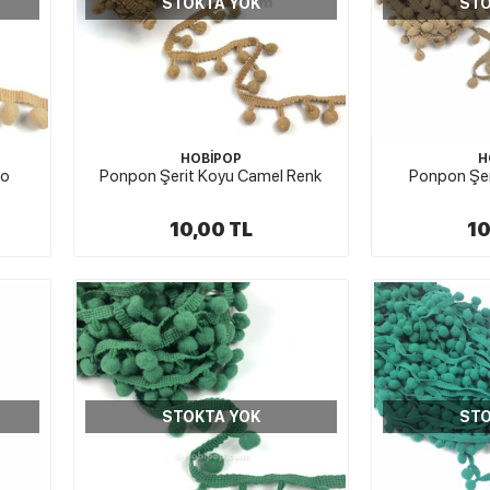
STOKTA YOK
STO
HOBİPOP
H
no
Ponpon Şerit Koyu Camel Renk
Ponpon Şer
10,00 TL
10
STOKTA YOK
STO