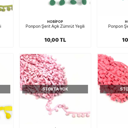
HOBİPOP
H
i
Ponpon Şerit Açık Zümrüt Yeşili
Ponpon Şer
10,00 TL
10
STOKTA YOK
STO