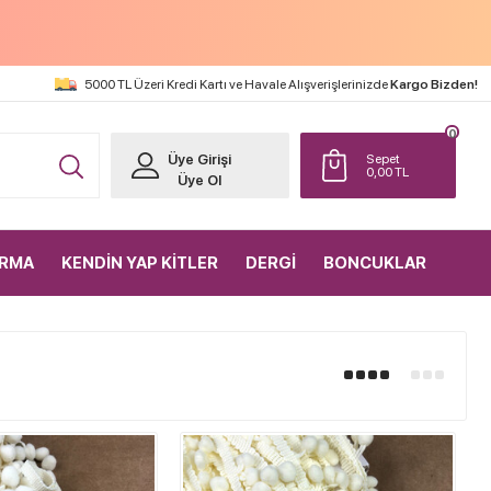
5000 TL Üzeri Kredi Kartı ve Havale Alışverişlerinizde
Kargo Bizden!
0
Üye Girişi
Sepet
0,00
TL
Üye Ol
IRMA
KENDİN YAP KİTLER
DERGİ
BONCUKLAR