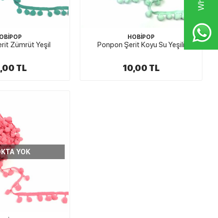
OBİPOP
HOBİPOP
it Zümrüt Yeşil
Ponpon Şerit Koyu Su Yeşili
,00 TL
10,00 TL
KTA YOK