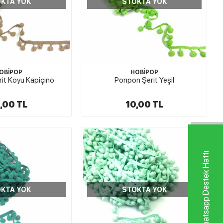
KTA YOK
STOKTA YOK
OBİPOP
HOBİPOP
it Koyu Kapiçino
Ponpon Şerit Yeşil
,00 TL
10,00 TL
Whatsapp Destek Hattı
KTA YOK
STOKTA YOK