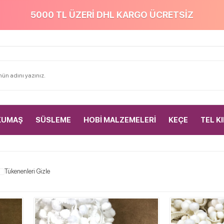
5000 TL ÜZERİ DHL KARGO ÜCRETSİZ
KUMAŞ
SÜSLEME
HOBİ MALZEMELERİ
KEÇE
TEL K
Tükenenleri Gizle