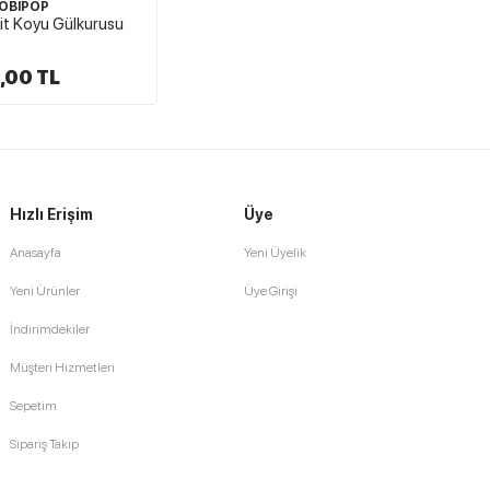
OBİPOP
t Koyu Gülkurusu
,00 TL
Hızlı Erişim
Üye
Anasayfa
Yeni Üyelik
Yeni Ürünler
Üye Girişi
İndirimdekiler
Müşteri Hizmetleri
Sepetim
Sipariş Takip