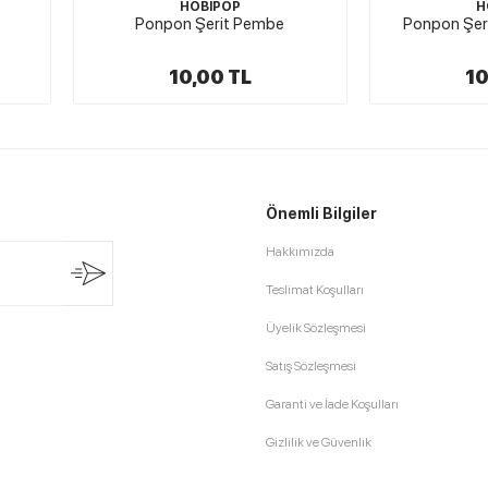
HOBİPOP
H
Ponpon Şerit Pembe
Ponpon Şeri
10,00 TL
10
Önemli Bilgiler
Hakkımızda
Teslimat Koşulları
Üyelik Sözleşmesi
Satış Sözleşmesi
Garanti ve İade Koşulları
Gizlilik ve Güvenlik