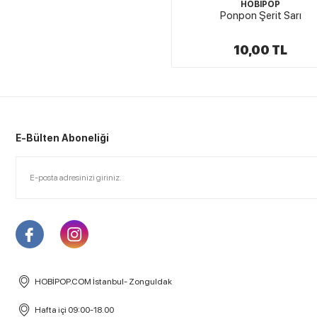
HOBİPOP
Ponpon Şerit Sarı
10,00 TL
E-Bülten Aboneliği
HOBİPOP.COM İstanbul- Zonguldak
Hafta içi 09:00-18.00