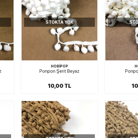
STOKTA YOK
STO
HOBİPOP
H
z
Ponpon Şerit Beyaz
Ponpon
10,00 TL
10