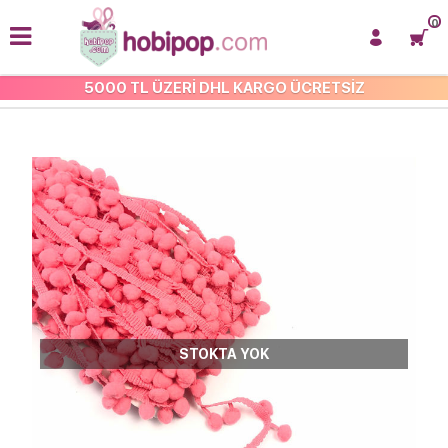
0
5000 TL ÜZERİ DHL KARGO ÜCRETSİZ
ŞERİT PONPONLAR
STOKTA YOK