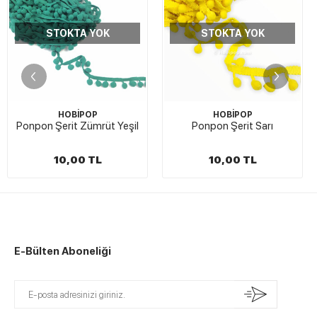
KTA YOK
STOKTA YOK
STOK
OBİPOP
HOBİPOP
HO
rit Zümrüt Yeşil
Ponpon Şerit Sarı
Ponpon Şer
0,00 TL
10,00 TL
10,
E-Bülten Aboneliği