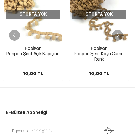
YOK
STOKTA YOK
STOKTA Y
P
HOBİPOP
HOBİPOP
k Kapiçino
Ponpon Şerit Koyu Camel
Ponpon Şerit Zeyti
Renk
TL
10,00 TL
10,00 TL
E-Bülten Aboneliği