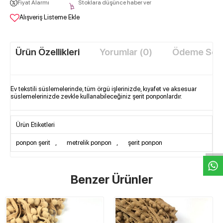
Fiyat Alarmı
Stoklara düşünce haber ver
Alışveriş Listeme Ekle
Ürün Özellikleri
Yorumlar (0)
Ödeme Seçe
Ev tekstili süslemelerinde, tüm örgü işlerinizde, kıyafet ve aksesuar
süslemelerinizde zevkle kullanabileceğiniz şerit ponponlardır.
W
h
t
s
a
p
p
D
e
s
e
H
a
t
t
Ürün Etiketleri
ponpon şerit
,
metrelik ponpon
,
şerit ponpon
Benzer Ürünler