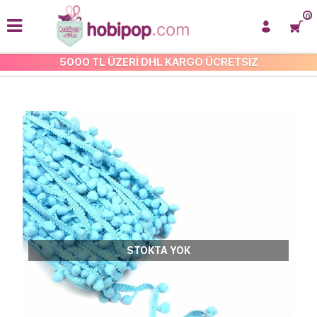
0
5000 TL ÜZERİ DHL KARGO ÜCRETSİZ
ŞERİT PONPONLAR
STOKTA YOK