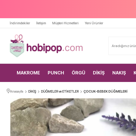
İndirimdekiler
İletişim
Müşteri Hizmetleri
Yeni Ürünler
MAKROME
PUNCH
ÖRGÜ
DİKİŞ
NAKIŞ
Anasayfa
DİKİŞ
DÜĞMELER ve ETİKETLER
ÇOCUK-BEBEK DÜĞMELERİ