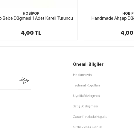
HOBİPOP
HOBİPOP
üğmesi 1 Adet Kareli Turuncu
Handmade Ahşap Düğme Kırm
4,00 TL
4,00 TL
Önemli Bilgiler
Hakkımızda
Teslimat Koşulları
Üyelik Sözleşmesi
Satış Sözleşmesi
Garanti ve İade Koşulları
Gizlilik ve Güvenlik