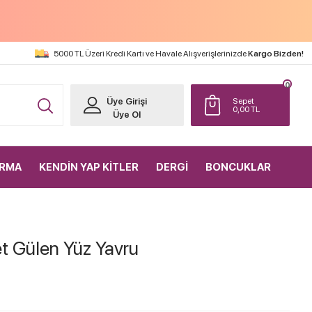
5000 TL Üzeri Kredi Kartı ve Havale Alışverişlerinizde
Kargo Bizden!
0
Üye Girişi
Sepet
0,00
TL
Üye Ol
IRMA
KENDİN YAP KİTLER
DERGİ
BONCUKLAR
 Gülen Yüz Yavru