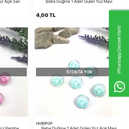
z Açık Sarı
Bebe Düğme 1 Adet Gülen Yüz Mavi
4,00 TL
Whatsapp Destek Hattı
STOKTA YOK
HOBİPOP
Yüz Pembe
Bebe Düğme 1 Adet Gülen Yüz Açık Mavi