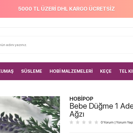
5000 TL ÜZERİ DHL KARGO ÜCRETSİZ
KUMAŞ
SÜSLEME
HOBİ MALZEMELERİ
KEÇE
TEL K
HOBİPOP
Bebe Düğme 1 Adet
Ağzı
0 Yorum
|
Yorum Yap