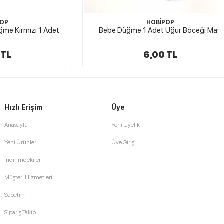
HOBİPOP
ızı 1 Adet
Bebe Düğme 1 Adet Uğur Böceği Mavi
6,00 TL
Hızlı Erişim
Üye
Anasayfa
Yeni Üyelik
Yeni Ürünler
Üye Girişi
İndirimdekiler
Müşteri Hizmetleri
Sepetim
Sipariş Takip