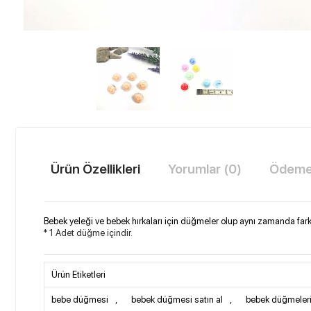
Ürün Özellikleri
Yorumlar (0)
Ödeme 
Bebek yeleği ve bebek hırkaları için düğmeler olup aynı zamanda farklı
* 1 Adet düğme içindir.
Ürün Etiketleri
bebe düğmesi
,
bebek düğmesi satın al
,
bebek düğmeler