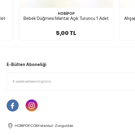
HOBİPOP
Bebek Düğmesi Mantar Açık Turuncu 1 Adet
Ahşap Bebe D
5,00 TL
E-Bülten Aboneliği
HOBİPOP.COM İstanbul- Zonguldak