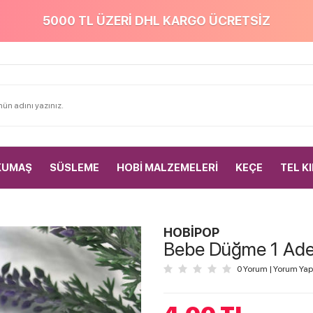
5000 TL ÜZERİ DHL KARGO ÜCRETSİZ
KUMAŞ
SÜSLEME
HOBİ MALZEMELERİ
KEÇE
TEL K
HOBİPOP
Bebe Düğme 1 Ade
0 Yorum
|
Yorum Yap