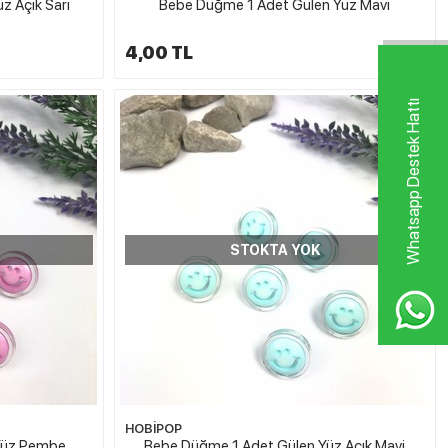
z Açık Sarı
Bebe Düğme 1 Adet Gülen Yüz Mavi
4,00 TL
Whatsapp Destek Hattı
STOKTA YOK
HOBİPOP
Yüz Pembe
Bebe Düğme 1 Adet Gülen Yüz Açık Mavi