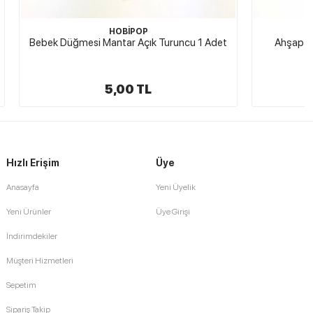
HOBİPOP
runcu 1 Adet
Ahşap Bebe Düğme 1 Adet Çapa Yeşil
4,00 TL
Hızlı Erişim
Üye
Anasayfa
Yeni Üyelik
Yeni Ürünler
Üye Girişi
İndirimdekiler
Müşteri Hizmetleri
Sepetim
Sipariş Takip