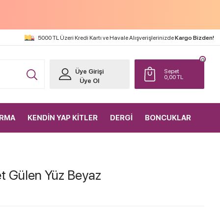
5000 TL Üzeri Kredi Kartı ve Havale Alışverişlerinizde
Kargo Bizden!
0
Üye Girişi
Sepet
0,00
TL
Üye Ol
IRMA
KENDİN YAP KİTLER
DERGİ
BONCUKLAR
t Gülen Yüz Beyaz