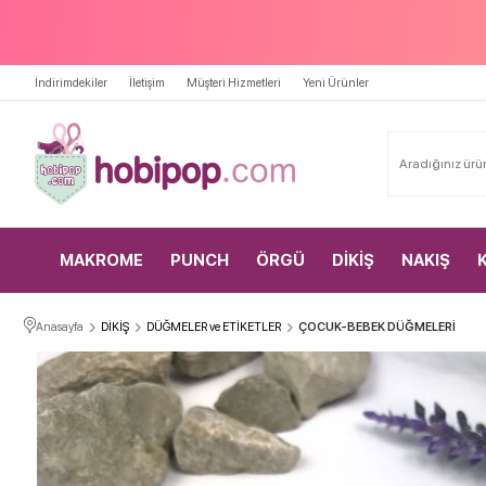
İndirimdekiler
İletişim
Müşteri Hizmetleri
Yeni Ürünler
MAKROME
PUNCH
ÖRGÜ
DİKİŞ
NAKIŞ
Anasayfa
DİKİŞ
DÜĞMELER ve ETİKETLER
ÇOCUK-BEBEK DÜĞMELERİ