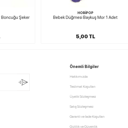
HOBİPOP
HOBİPOP
ğmesi Baykuş Mor 1 Adet
Bebek Düğmesi Mantar Açık Tu
5,00 TL
5,00 TL
Önemli Bilgiler
Hakkımızda
Teslimat Koşulları
Üyelik Sözleşmesi
Satış Sözleşmesi
Garanti ve İade Koşulları
Gizlilik ve Güvenlik