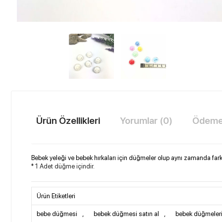
Ürün Özellikleri
Yorumlar (0)
Ödeme 
Bebek yeleği ve bebek hırkaları için düğmeler olup aynı zamanda farklı
* 1 Adet düğme içindir.
Ürün Etiketleri
bebe düğmesi
,
bebek düğmesi satın al
,
bebek düğmeler