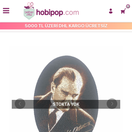
0
5000 TL ÜZERİ DHL KARGO ÜCRETSİZ
İŞLEMELİ ARMA VE APLİKE
STOKTA YOK