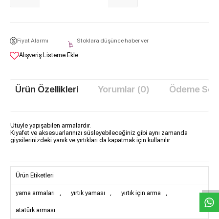
Fiyat Alarmı
Stoklara düşünce haber ver
Alışveriş Listeme Ekle
Ürün Özellikleri
Yorumlar (0)
Ödeme Seçe
Ütüyle yapışabilen armalardır.
Kıyafet ve aksesuarlarınızı süsleyebileceğiniz gibi aynı zamanda
giysilerinizdeki yanık ve yırtıkları da kapatmak için kullanılır.
W
h
t
s
a
p
p
D
e
s
e
H
a
t
t
Ürün Etiketleri
yama armaları
,
yırtık yaması
,
yırtık için arma
,
atatürk arması