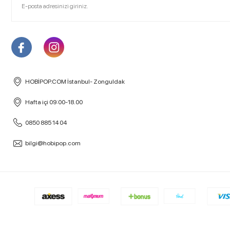
HOBİPOP.COM İstanbul- Zonguldak
Hafta içi 09:00-18.00
0850 885 14 04
bilgi@hobipop.com