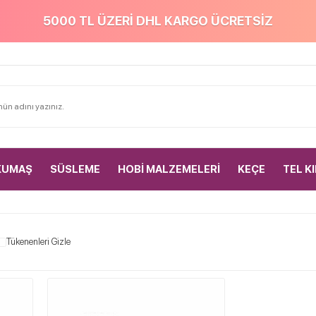
5000 TL ÜZERİ DHL KARGO ÜCRETSİZ
KUMAŞ
SÜSLEME
HOBİ MALZEMELERİ
KEÇE
TEL K
Tükenenleri Gizle