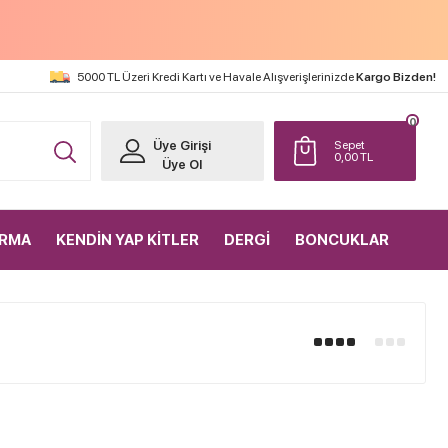
5000 TL Üzeri Kredi Kartı ve Havale Alışverişlerinizde
Kargo Bizden!
0
Üye Girişi
Sepet
0,00
TL
Üye Ol
IRMA
KENDİN YAP KİTLER
DERGİ
BONCUKLAR