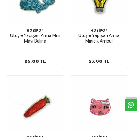
HOBİPOP
HOBİPOP
Ütüyle Yapışan Arma Mini
Ütüyle Yapışan Arma
Mavi Balina
Minicik Ampul
25,00 TL
27,00 TL
W
h
t
s
a
p
p
D
e
s
e
H
a
t
t