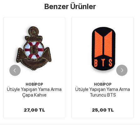
Benzer Ürünler
STOKTA Y
P
HOBİPOP
Deri Etiket Zar
Yama Arma
Ütüyle Yapışan Yama Arma
ve
Turuncu BTS
TL
25,00 TL
50,00 T