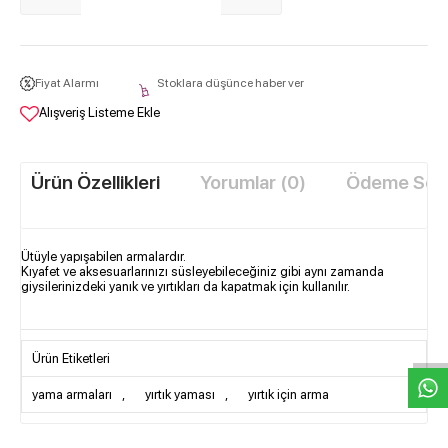
Fiyat Alarmı
Stoklara düşünce haber ver
Alışveriş Listeme Ekle
Ürün Özellikleri
Yorumlar (0)
Ödeme Seçe
Ütüyle yapışabilen armalardır.
Kıyafet ve aksesuarlarınızı süsleyebileceğiniz gibi aynı zamanda
giysilerinizdeki yanık ve yırtıkları da kapatmak için kullanılır.
W
h
t
s
a
p
p
D
e
s
e
H
a
t
t
Ürün Etiketleri
yama armaları
,
yırtık yaması
,
yırtık için arma