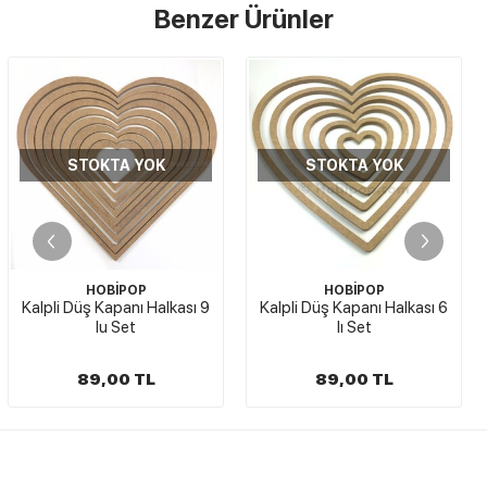
Benzer Ürünler
STOKTA YOK
STOKTA YOK
HOBİPOP
HOBİPOP
ı 9
Kalpli Düş Kapanı Halkası 6
Tahta Halka Çıngırak
lı Set
Halkası ve Diş Kaşıyıcı
89,00 TL
19,00 TL