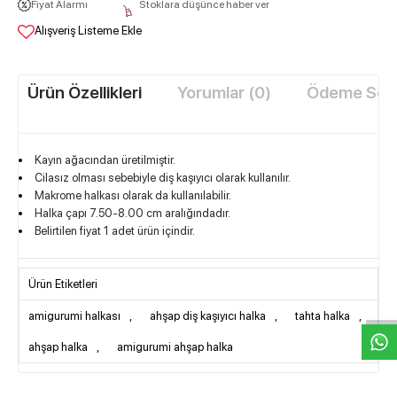
Fiyat Alarmı
Stoklara düşünce haber ver
Alışveriş Listeme Ekle
Ürün Özellikleri
Yorumlar (0)
Ödeme Seçe
​Kayın ağacından üretilmiştir.
Cilasız olması sebebiyle diş kaşıyıcı olarak kullanılır.
Makrome halkası olarak da kullanılabilir.
Halka çapı 7.50-8.00 cm aralığındadır.
Belirtilen fiyat 1 adet ürün içindir.
W
h
t
s
a
p
p
D
e
s
e
H
a
t
t
Ürün Etiketleri
amigurumi halkası
,
ahşap diş kaşıyıcı halka
,
tahta halka
,
ahşap halka
,
amigurumi ahşap halka