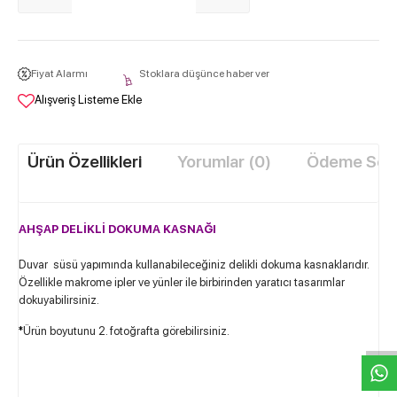
Fiyat Alarmı
Stoklara düşünce haber ver
Alışveriş Listeme Ekle
Ürün Özellikleri
Yorumlar (0)
Ödeme Seçe
AHŞAP DELİKLİ DOKUMA KASNAĞI
Duvar süsü yapımında kullanabileceğiniz delikli dokuma kasnaklarıdır.
Özellikle makrome ipler ve yünler ile birbirinden yaratıcı tasarımlar
W
h
t
s
a
p
p
D
e
s
e
H
a
t
t
dokuyabilirsiniz.
*
Ürün boyutunu 2. fotoğrafta görebilirsiniz.