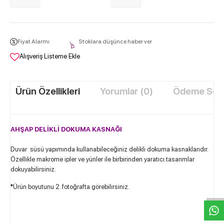
Fiyat Alarmı
Stoklara düşünce haber ver
Alışveriş Listeme Ekle
Ürün Özellikleri
Yorumlar (0)
Ödeme Seçe
AHŞAP DELİKLİ DOKUMA KASNAĞI
Duvar süsü yapımında kullanabileceğiniz delikli dokuma kasnaklarıdır.
Özellikle makrome ipler ve yünler ile birbirinden yaratıcı tasarımlar
W
h
t
s
a
p
p
D
e
s
e
H
a
t
t
dokuyabilirsiniz.
*
Ürün boyutunu 2. fotoğrafta görebilirsiniz.