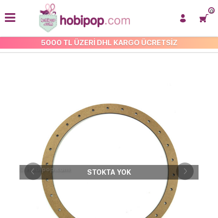
0
5000 TL ÜZERİ DHL KARGO ÜCRETSİZ
KASNAKLAR VE ÇERÇEVELER
STOKTA YOK