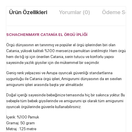
Ürün Özellikleri
Yorumlar (0)
Ödeme Seçe
SCHACHENMAYR CATANİA EL ÖRGÜ İPLİĞİ
Örgü dünyasının en tanınmış ve popüler el örgü iplerinden biri olan
Catania, yüksek kaliteli %100 merserize pamuktan üretilmiştir. Hem örgü
hem de tığ işi için önerilen Catania, serin tutucu ve konforlu yapısı
sayesinde yazlık giysiler için de mükemmel bir seçimdir.
Geniş renk yelpazesi ve Avrupa oyuncak güvenliği standartlarına
uygunluğu ile Catania örgü ipleri, Amigurumi dünyasının da en sevilen
amigurumi ipleri arasında başta yer almaktadır.
Doğal içeriği sayesinde bebeğinize temasında hiç bir sakınca yoktur. Bu
sebeple tüm bebek giysilerinde ve amigurumi ipi olarak tüm amigurumi
oyuncak örgülerinde güvenle kullanabilirsiniz.
İçerik: %100 Pamuk
Gramaj: 50 gram
Metraj : 125 metre