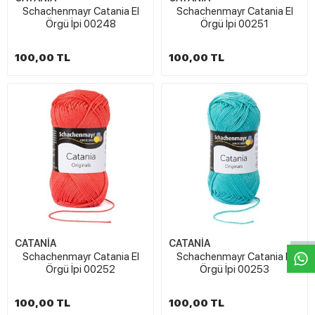
Schachenmayr Catania El
Schachenmayr Catania El
Örgü İpi 00248
Örgü İpi 00251
100,00 TL
100,00 TL
W
h
t
s
a
p
p
D
e
s
e
H
a
t
t
CATANİA
CATANİA
Schachenmayr Catania El
Schachenmayr Catania El
Örgü İpi 00252
Örgü İpi 00253
100,00 TL
100,00 TL