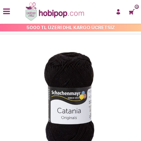
0
5000 TL ÜZERİ DHL KARGO ÜCRETSİZ
CATANİA ÖRGÜ İPİ