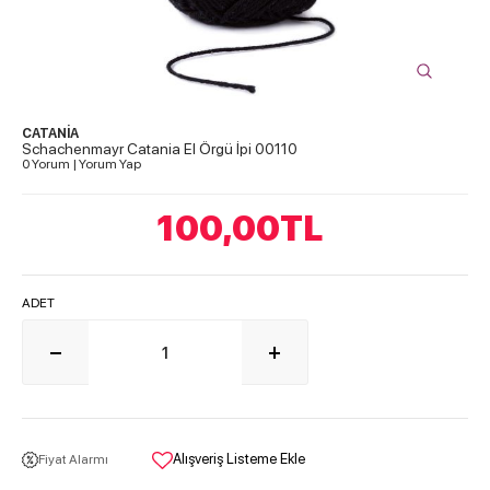
CATANİA
Schachenmayr Catania El Örgü İpi 00110
0 Yorum
|
Yorum Yap
100,00
TL
ADET
Alışveriş Listeme Ekle
Fiyat Alarmı