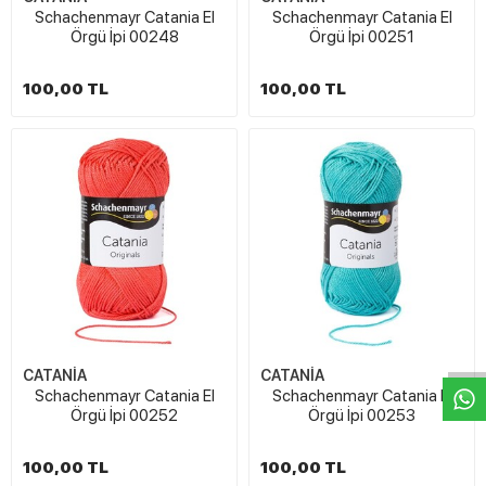
Schachenmayr Catania El
Schachenmayr Catania El
Örgü İpi 00248
Örgü İpi 00251
100,00 TL
100,00 TL
W
h
t
s
a
p
p
D
e
s
e
H
a
t
t
CATANİA
CATANİA
Schachenmayr Catania El
Schachenmayr Catania El
Örgü İpi 00252
Örgü İpi 00253
100,00 TL
100,00 TL