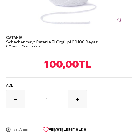
CATANİA
Schachenmayr Catania El Örgü İpi 00106 Beyaz
0 Yorum
|
Yorum Yap
100,00
TL
ADET
Alışveriş Listeme Ekle
Fiyat Alarmı