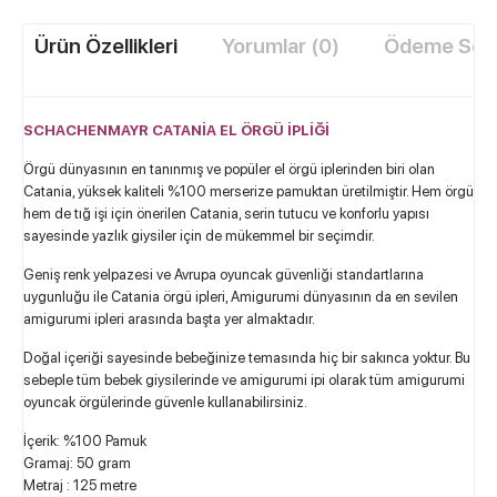
Ürün Özellikleri
Yorumlar (0)
Ödeme Seçe
SCHACHENMAYR CATANİA EL ÖRGÜ İPLİĞİ
Örgü dünyasının en tanınmış ve popüler el örgü iplerinden biri olan
Catania, yüksek kaliteli %100 merserize pamuktan üretilmiştir. Hem örgü
hem de tığ işi için önerilen Catania, serin tutucu ve konforlu yapısı
sayesinde yazlık giysiler için de mükemmel bir seçimdir.
Geniş renk yelpazesi ve Avrupa oyuncak güvenliği standartlarına
uygunluğu ile Catania örgü ipleri, Amigurumi dünyasının da en sevilen
amigurumi ipleri arasında başta yer almaktadır.
Doğal içeriği sayesinde bebeğinize temasında hiç bir sakınca yoktur. Bu
sebeple tüm bebek giysilerinde ve amigurumi ipi olarak tüm amigurumi
oyuncak örgülerinde güvenle kullanabilirsiniz.
İçerik: %100 Pamuk
Gramaj: 50 gram
Metraj : 125 metre