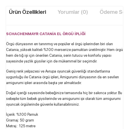
Ürün Özellikleri
Yorumlar (0)
Ödeme Seçe
SCHACHENMAYR CATANİA EL ÖRGÜ İPLİĞİ
Örgü dünyasının en tanınmış ve popüler el örgü iplerinden biri olan
Catania, yüksek kaliteli %100 merserize pamuktan üretilmiştir. Hem örgü
hem de tığ işi için önerilen Catania, serin tutucu ve konforlu yapısı
sayesinde yazlık giysiler için de mükemmel bir seçimdir.
Geniş renk yelpazesi ve Avrupa oyuncak güvenliği standartlarına
uygunluğu ile Catania örgü ipleri, Amigurumi dünyasının da en sevilen
amigurumi ipleri arasında başta yer almaktadır.
Doğal içeriği sayesinde bebeğinize temasında hiç bir sakınca yoktur. Bu
sebeple tüm bebek giysilerinde ve amigurumi ipi olarak tüm amigurumi
oyuncak örgülerinde güvenle kullanabilirsiniz.
İçerik: %100 Pamuk
Gramaj: 50 gram
Metraj : 125 metre