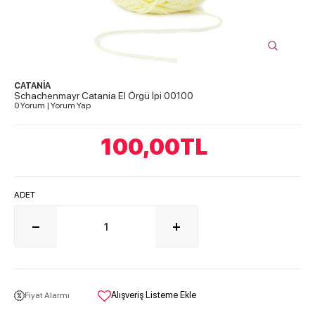
CATANİA
Schachenmayr Catania El Örgü İpi 00100
0 Yorum
|
Yorum Yap
100,00
TL
ADET
Alışveriş Listeme Ekle
Fiyat Alarmı