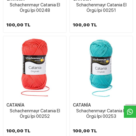
Schachenmayr Catania El
Schachenmayr Catania El
Örgü İpi 00248
Örgü İpi 00251
100,00 TL
100,00 TL
W
h
t
s
a
p
p
D
e
s
e
H
a
t
t
CATANİA
CATANİA
Schachenmayr Catania El
Schachenmayr Catania El
Örgü İpi 00252
Örgü İpi 00253
100,00 TL
100,00 TL