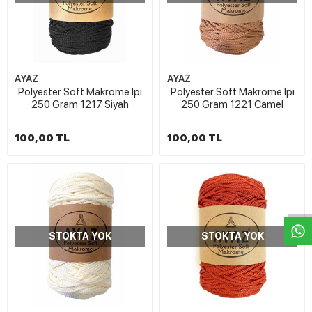
AYAZ
AYAZ
Polyester Soft Makrome İpi
Polyester Soft Makrome İpi
250 Gram 1217 Siyah
250 Gram 1221 Camel
100,00 TL
100,00 TL
W
h
t
s
a
p
p
D
e
s
e
H
a
t
t
STOKTA YOK
STOKTA YOK