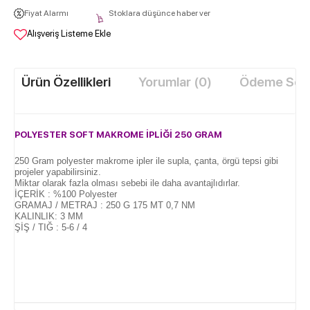
Fiyat Alarmı
Stoklara düşünce haber ver
Alışveriş Listeme Ekle
Ürün Özellikleri
Yorumlar (0)
Ödeme Seçe
POLYESTER SOFT MAKROME İPLİĞİ 250
GRAM
250 Gram polyester makrome ipler ile supla, çanta, örgü tepsi gibi
projeler yapabilirsiniz.
Miktar olarak fazla olması sebebi ile daha avantajlıdırlar.
İÇERİK : %100 Polyester
GRAMAJ / METRAJ : 250 G 175 MT 0,7 NM
KALINLIK: 3 MM
ŞİŞ / TIĞ : 5-6 / 4