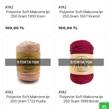
AYAZ
AYAZ
Polyester Soft Makrome İpi
Polyester Soft Makrome İpi
250 Gram 1300 Krem
250 Gram 1507 Kiremit
100,00 TL
100,00 TL
STOKTA YOK
STOKTA YOK
W
h
t
s
a
p
p
D
e
s
e
H
a
t
t
AYAZ
AYAZ
Polyester Soft Makrome İpi
Polyester Soft Makrome İpi
250 Gram 1722 Pudra
250 Gram 1999 Bordo