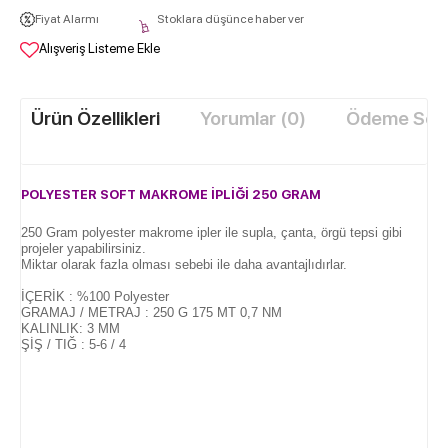
Fiyat Alarmı
Stoklara düşünce haber ver
Alışveriş Listeme Ekle
Ürün Özellikleri
Yorumlar (0)
Ödeme Seçe
POLYESTER SOFT MAKROME İPLİĞİ 250
GRAM
250 Gram polyester makrome ipler ile supla, çanta, örgü tepsi gibi
projeler yapabilirsiniz.
Miktar olarak fazla olması sebebi ile daha avantajlıdırlar.
İÇERİK : %100 Polyester
GRAMAJ / METRAJ : 250 G 175 MT 0,7 NM
KALINLIK: 3 MM
ŞİŞ / TIĞ : 5-6 / 4