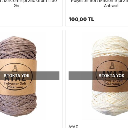
oft Makrome İpi 250 Gram 1130
Polyester Soft Makrome İpi 2
Gri
Antrasit
100,00 TL
STOKTA YOK
STOKTA YOK
AYAZ