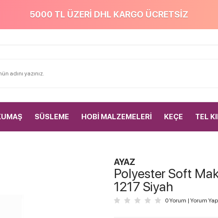
5000 TL ÜZERİ DHL KARGO ÜCRETSİZ
KUMAŞ
SÜSLEME
HOBİ MALZEMELERİ
KEÇE
TEL K
AYAZ
Polyester Soft Ma
1217 Siyah
0 Yorum
|
Yorum Yap