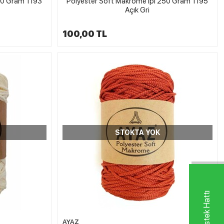
50 Gram 1193
Polyester Soft Makrome İpi 250 Gram 1195
Açık Gri
100,00 TL
STOKTA YOK
AYAZ