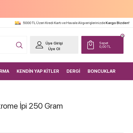
5000 TL Üzeri Kredi Kartı ve Havale Alışverişlerinizde
Kargo Bizden!
0
Üye Girişi
Sepet
0,00
TL
Üye Ol
IRMA
KENDİN YAP KİTLER
DERGİ
BONCUKLAR
krome İpi 250 Gram