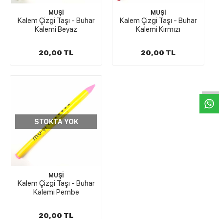
MUŞİ
MUŞİ
Kalem Çizgi Taşı - Buhar
Kalem Çizgi Taşı - Buhar
Kalemi Beyaz
Kalemi Kırmızı
20,00 TL
20,00 TL
W
h
t
s
a
p
p
D
e
s
e
H
a
t
t
STOKTA YOK
MUŞİ
Kalem Çizgi Taşı - Buhar
Kalemi Pembe
20,00 TL