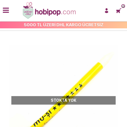
0
5000 TL ÜZERİ DHL KARGO ÜCRETSİZ
DİKİŞ YARDIMCILARI
STOKTA YOK