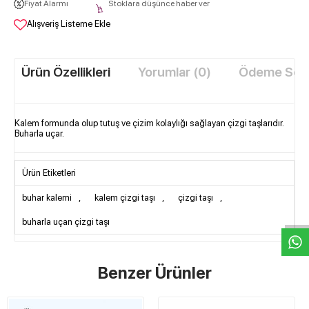
Fiyat Alarmı
Stoklara düşünce haber ver
Alışveriş Listeme Ekle
Ürün Özellikleri
Yorumlar (0)
Ödeme Seçe
Kalem formunda olup tutuş ve çizim kolaylığı sağlayan çizgi taşlarıdır.
Buharla uçar.
Ürün Etiketleri
W
h
t
s
a
p
p
D
e
s
e
H
a
t
t
buhar kalemi
,
kalem çizgi taşı
,
çizgi taşı
,
buharla uçan çizgi taşı
Benzer Ürünler