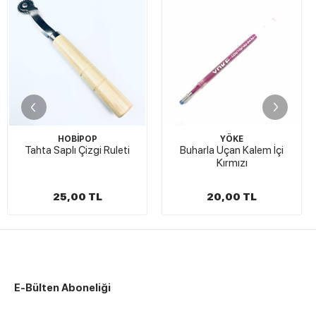
YÖKE
HOBİPOP
leti
Buharla Uçan Kalem İçi
Mıknatıslı İğne Tutuc
Kırmızı
20,00 TL
150,00 TL
E-Bülten Aboneliği