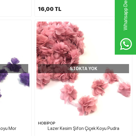
Whatsapp Destek Hattı
16,00 TL
STOKTA YOK
HOBİPOP
Koyu Mor
Lazer Kesim Şifon Çiçek Koyu Pudra