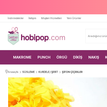
İndirimdekiler
İletişim
Müşteri Hizmetleri
Yeni Ürünler
MAKROME
PUNCH
ÖRGÜ
DİKİŞ
NAKIŞ
Anasayfa
SÜSLEME
KURDELE / ŞERİT
ŞİFON ÇİÇEKLER