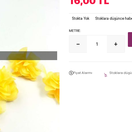
16,00
TL
Stokta Yok
Stoklara düşünce habe
METRE:
Fiyat Alarmı
Stoklara düşü