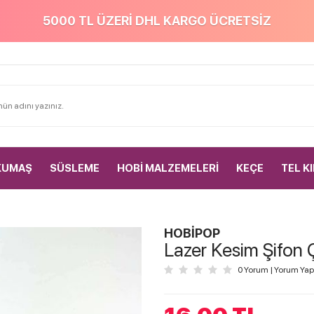
5000 TL ÜZERİ DHL KARGO ÜCRETSİZ
KUMAŞ
SÜSLEME
HOBİ MALZEMELERİ
KEÇE
TEL K
HOBİPOP
Lazer Kesim Şifon 
0 Yorum
|
Yorum Yap