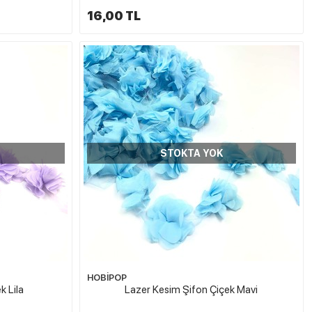
16,00 TL
STOKTA YOK
HOBİPOP
k Lila
Lazer Kesim Şifon Çiçek Mavi