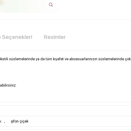
Seçenekleri
Resimler
ekstili süslemelerinde ya da tüm kıyafet ve aksesuarlarınızın süslemelerinde çok g
bilirsiniz.
k
,
şifon çiçek