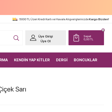
5000 TL Üzeri Kredi Kartı ve Havale Alışverişlerinizde
Kargo Bizden!
0
Üye Girişi
Sepet
0,00
TL
Üye Ol
IRMA
KENDİN YAP KİTLER
DERGİ
BONCUKLAR
Çiçek Sarı