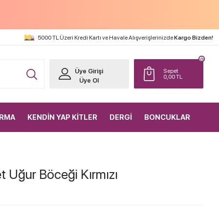
5000 TL Üzeri Kredi Kartı ve Havale Alışverişlerinizde
Kargo Bizden!
0
Üye Girişi
Sepet
0,00
TL
Üye Ol
IRMA
KENDİN YAP KİTLER
DERGİ
BONCUKLAR
 Uğur Böceği Kırmızı