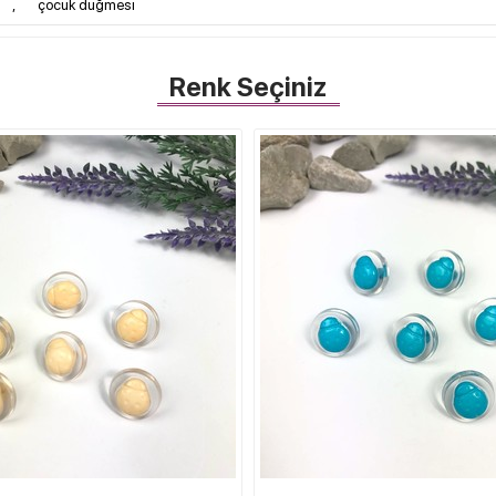
i
,
çocuk düğmesi
Renk Seçiniz