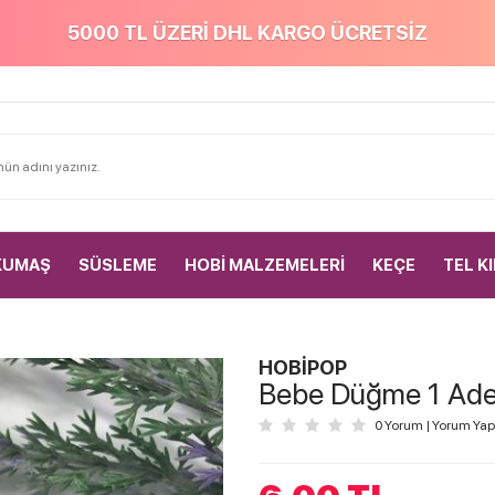
5000 TL ÜZERİ DHL KARGO ÜCRETSİZ
KUMAŞ
SÜSLEME
HOBİ MALZEMELERİ
KEÇE
TEL K
HOBİPOP
Bebe Düğme 1 Adet
0 Yorum
|
Yorum Yap