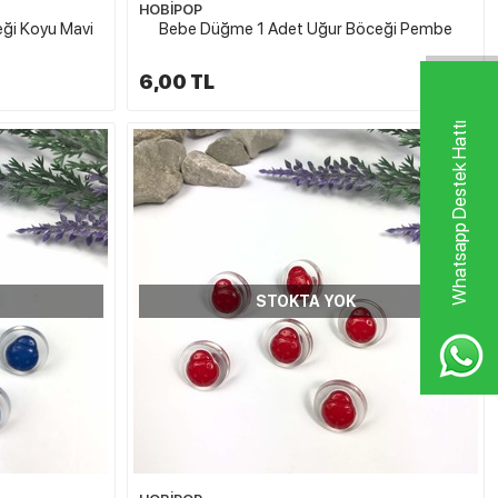
HOBİPOP
ği Koyu Mavi
Bebe Düğme 1 Adet Uğur Böceği Pembe
6,00 TL
Whatsapp Destek Hattı
STOKTA YOK