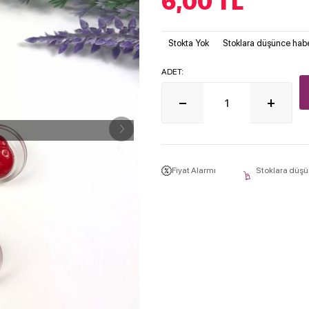
6,00
TL
Stokta Yok
Stoklara düşünce habe
ADET:
Fiyat Alarmı
Stoklara düşü