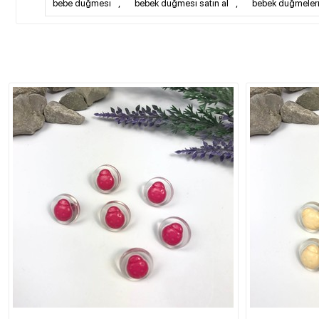
bebe düğmesi
,
bebek düğmesi satın al
,
bebek düğmeler