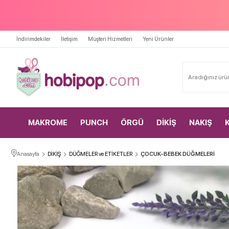
İndirimdekiler
İletişim
Müşteri Hizmetleri
Yeni Ürünler
MAKROME
PUNCH
ÖRGÜ
DİKİŞ
NAKIŞ
Anasayfa
DİKİŞ
DÜĞMELER ve ETİKETLER
ÇOCUK-BEBEK DÜĞMELERİ