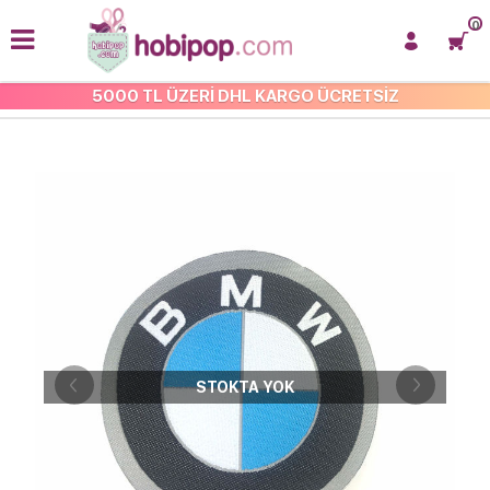
0
5000 TL ÜZERİ DHL KARGO ÜCRETSİZ
İŞLEMELİ ARMA VE APLİKE
STOKTA YOK