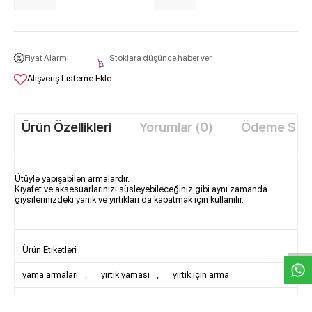
Fiyat Alarmı
Stoklara düşünce haber ver
Alışveriş Listeme Ekle
Ürün Özellikleri
Yorumlar (0)
Ödeme Seçe
Ütüyle yapışabilen armalardır.
Kıyafet ve aksesuarlarınızı süsleyebileceğiniz gibi aynı zamanda
giysilerinizdeki yanık ve yırtıkları da kapatmak için kullanılır.
W
h
t
s
a
p
p
D
e
s
e
H
a
t
t
Ürün Etiketleri
yama armaları
,
yırtık yaması
,
yırtık için arma