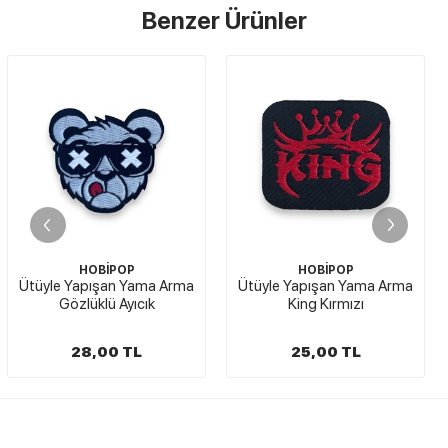
Benzer Ürünler
STOKTA YOK
HOBİPOP
HOBİPOP
Arma
Ütüyle Yapışan Yama Arma
Ütüyle Yapışan Arma
King Kırmızı
Minicik Helikopter
25,00 TL
15,00 TL