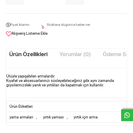
Fiyat Alarmı
Stoklara düşünce haber ver
Alışveriş Listeme Ekle
Ürün Özellikleri
Yorumlar (0)
Ödeme Seçe
Ütüyle yapışabilen armalardır.
Kıyafet ve aksesuarlarınızı süsleyebileceğiniz gibi aynı zamanda
giysilerinizdeki yanık ve yırtıkları da kapatmak için kullanılır.
W
h
t
s
a
p
p
D
e
s
e
H
a
t
t
Ürün Etiketleri
yama armaları
,
yırtık yaması
,
yırtık için arma