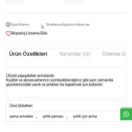
Fiyat Alarmı
Stoklara düşünce haber ver
Alışveriş Listeme Ekle
Ürün Özellikleri
Yorumlar (0)
Ödeme Seçe
Ütüyle yapışabilen armalardır.
Kıyafet ve aksesuarlarınızı süsleyebileceğiniz gibi aynı zamanda
giysilerinizdeki yanık ve yırtıkları da kapatmak için kullanılır.
W
h
t
s
a
p
p
D
e
s
e
H
a
t
t
Ürün Etiketleri
yama armaları
,
yırtık yaması
,
yırtık için arma