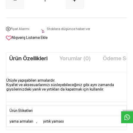
Fiyat Alarmı
Stoklara düşünce haber ver
Alışveriş Listeme Ekle
Ürün Özellikleri
Yorumlar (0)
Ödeme Seçe
Ütüyle yapışabilen armalardır.
Kıyafet ve aksesuarlarınızı süsleyebileceğiniz gibi aynı zamanda
giysilerinizdeki yanık ve yırtıkları da kapatmak için kullanılır.
W
h
t
s
a
p
p
D
e
s
e
H
a
t
t
Ürün Etiketleri
yama armaları
,
yırtık yaması