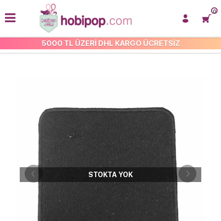
0
5000 TL ÜZERİ DHL KARGO ÜCRETSİZ
DÜZ ARMA
STOKTA YOK