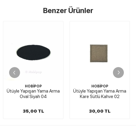
Benzer Ürünler
STOKTA Y
P
HOBİPOP
HOBİPOP
Yama Arma
Ütüyle Yapışan Yama Arma
1 Çift Suni Deri 
 04
Kare Sütlü Kahve 02
Yaması Viz
TL
30,00 TL
21,00 TL