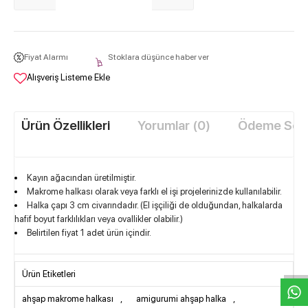
Fiyat Alarmı
Stoklara düşünce haber ver
Alışveriş Listeme Ekle
Ürün Özellikleri
Yorumlar (0)
Ödeme Seçe
​Kayın ağacından üretilmiştir.
Makrome halkası olarak veya farklı el işi projelerinizde kullanılabilir.
Halka çapı 3 cm civarındadır. (El işçiliği de olduğundan, halkalarda
hafif boyut farklılıkları veya ovallikler olabilir.)
W
h
t
s
a
p
p
D
e
s
e
H
a
t
t
Belirtilen fiyat 1 adet ürün içindir.
Ürün Etiketleri
ahşap makrome halkası
,
amigurumi ahşap halka
,