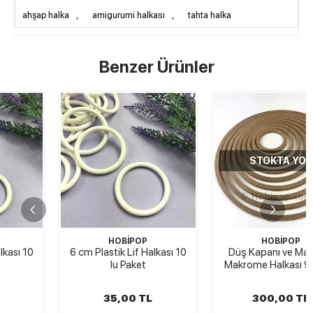
ahşap halka
,
amigurumi halkası
,
tahta halka
Benzer Ürünler
STOKTA YOK
HOBİPOP
HOBİPOP
6 cm Plastik Lif Halkası 10
Düş Kapanı ve Mandala
lu Paket
Makrome Halkası 9 lu Set
35,00 TL
300,00 TL