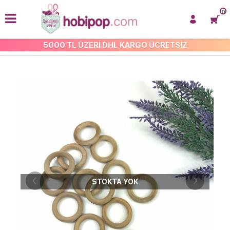
0
5000 TL ÜZERİ DHL KARGO ÜCRETSİZ
TAHTA HALKALAR
STOKTA YOK