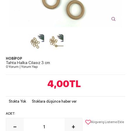
HOBİPOP
Tahta Halka Cilasız 3 cm
0 Yorum
|
Yorum Yap
4,00
TL
Stokta Yok
Stoklara düşünce haber ver
ADET:
Alışveriş Listeme Ekle