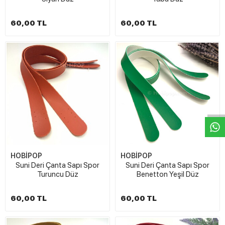
60,00 TL
60,00 TL
W
h
t
s
a
p
p
D
e
s
e
H
a
t
t
HOBİPOP
HOBİPOP
Suni Deri Çanta Sapı Spor
Suni Deri Çanta Sapı Spor
Turuncu Düz
Benetton Yeşil Düz
60,00 TL
60,00 TL