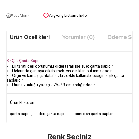
Alışveriş Listeme Ekle
Fiyat Alarmı
Ürün Özellikleri
Yorumlar (0)
Ödeme Seçe
Bir Çift Çanta Sapı
​Bir tarafı deri görünümlü diğer tarafı ise süet çanta sapıdır.
Uçlarında çantaya dikebilmek için delikleri bulunmaktadır.
Örgü ve kumaş çantalarınızla zevkle kullanabileceğiniz şık çanta
saplarıdır.
Ürün uzunluğu yaklaşık 75-79 cm aralığındadır.
Ürün Etiketleri
çanta sapı
,
deri çanta sapı
,
suni deri çanta sapları
Renk Seçiniz