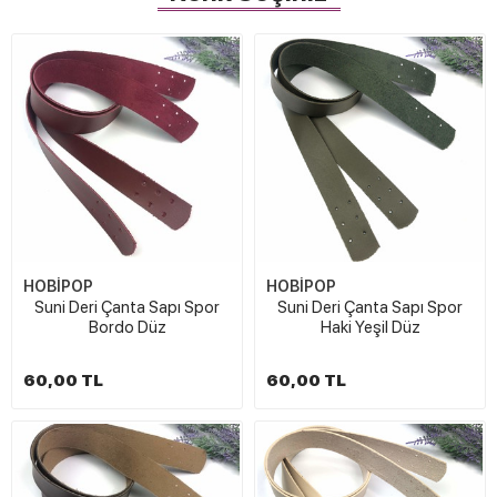
HOBİPOP
HOBİPOP
Suni Deri Çanta Sapı Spor
Suni Deri Çanta Sapı Spor
Bordo Düz
Haki Yeşil Düz
60,00 TL
60,00 TL