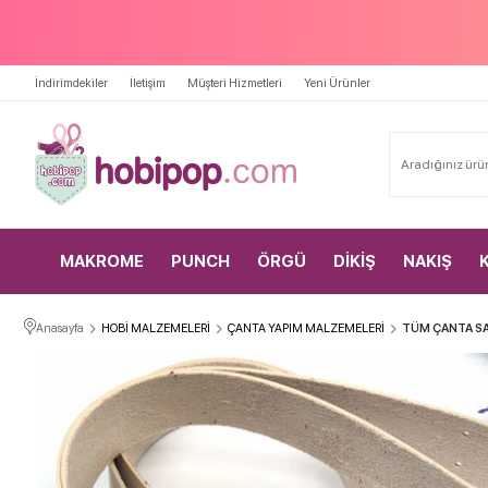
İndirimdekiler
İletişim
Müşteri Hizmetleri
Yeni Ürünler
MAKROME
PUNCH
ÖRGÜ
DİKİŞ
NAKIŞ
Anasayfa
HOBİ MALZEMELERİ
ÇANTA YAPIM MALZEMELERİ
TÜM ÇANTA SA