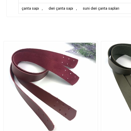
çanta sapı
,
deri çanta sapı
,
suni deri çanta sapları