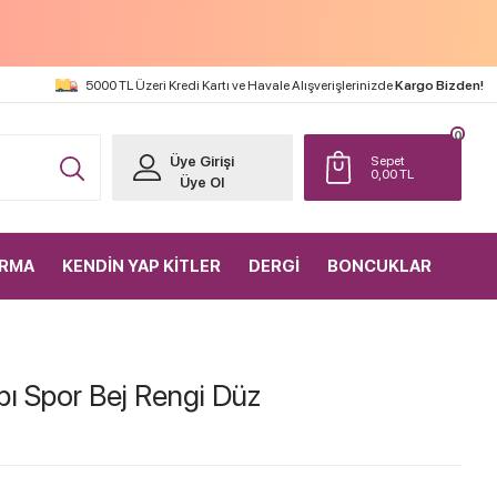
5000 TL Üzeri Kredi Kartı ve Havale Alışverişlerinizde
Kargo Bizden!
0
Üye Girişi
Sepet
0,00
TL
Üye Ol
IRMA
KENDİN YAP KİTLER
DERGİ
BONCUKLAR
pı Spor Bej Rengi Düz