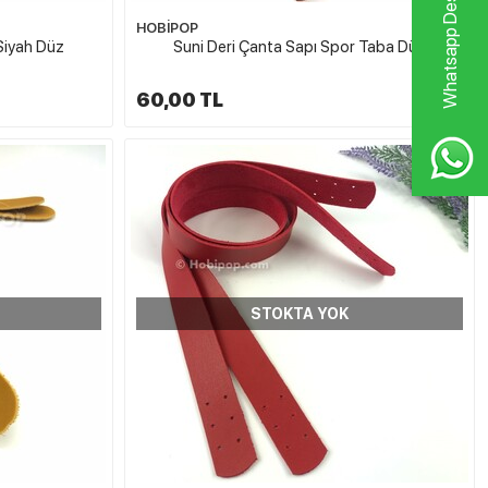
Whatsapp Destek Hattı
HOBİPOP
Siyah Düz
Suni Deri Çanta Sapı Spor Taba Düz
60,00 TL
STOKTA YOK