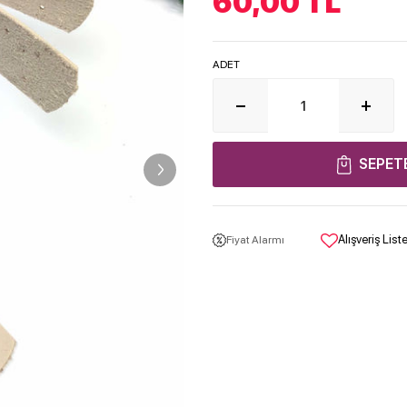
60,00
TL
ADET
SEPET
Alışveriş Lis
Fiyat Alarmı