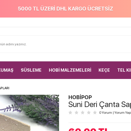
5000 TL ÜZERİ DHL KARGO ÜCRETSİZ
KUMAŞ
SÜSLEME
HOBİ MALZEMELERİ
KEÇE
TEL K
PLARI
HOBİPOP
Suni Deri Çanta Sa
0 Yorum
|
Yorum Yap