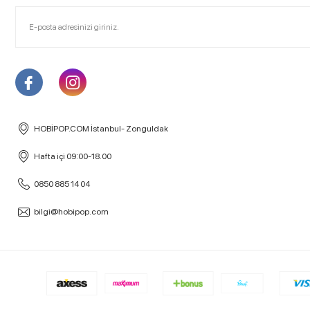
HOBİPOP.COM İstanbul- Zonguldak
Hafta içi 09:00-18.00
0850 885 14 04
bilgi@hobipop.com