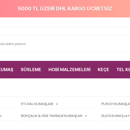
5000 TL ÜZERİ DHL KARGO ÜCRETSİZ
KUMAŞ
SÜSLEME
HOBİ MALZEMELERİ
KEÇE
TEL K
ETUVAL KUMAŞLARI
PUNCH KUMAŞLA
BOHÇALIK & ODA TAKIMLIK KUMAŞLAR
DUCK KUMAŞ ve 