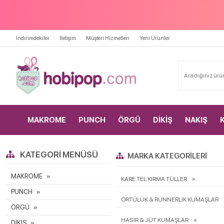
İndirimdekiler
İletişim
Müşteri Hizmetleri
Yeni Ürünler
MAKROME
PUNCH
ÖRGÜ
DİKİŞ
NAKIŞ
KATEGORI MENÜSÜ
MARKA KATEGORILERI
MAKROME
KARE TEL KIRMA TÜLLER
PUNCH
ÖRTÜLÜK & RUNNERLIK KUMAŞLAR
ÖRGÜ
HASIR & JÜT KUMAŞLAR
DİKİŞ