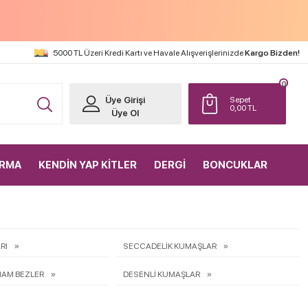
5000 TL Üzeri Kredi Kartı ve Havale Alışverişlerinizde
Kargo Bizden!
0
Üye Girişi
Sepet
0,00
TL
Üye Ol
IRMA
KENDİN YAP KİTLER
DERGİ
BONCUKLAR
RI
SECCADELİK KUMAŞLAR
HAM BEZLER
DESENLİ KUMAŞLAR