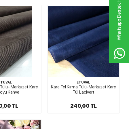
Whatsapp Destek Hattı
ETUVAL
ETUVAL
 Tülü- Markuzet Kare
Kare Tel Kırma Tülü-Markuzet Kare
Koyu Kahve
Tül Lacivert
0,00 TL
240,00 TL