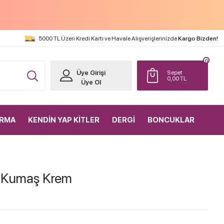
5000 TL Üzeri Kredi Kartı ve Havale Alışverişlerinizde
Kargo Bizden!
0
Üye Girişi
Sepet
0,00
TL
Üye Ol
IRMA
KENDİN YAP KİTLER
DERGİ
BONCUKLAR
n Kumaş Krem