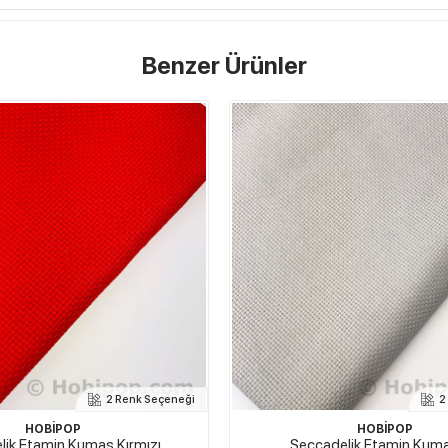
Benzer Ürünler
2 Renk Seçeneği
HOBİPOP
ETUVAL
elik Etamin Kumaş Gri
Kupon Etamin Seccade Kumaş