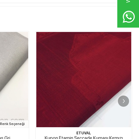
ETUVAL
ı Kırmızı
Kupon Etamin Seccade Kumaşı Zümrüt