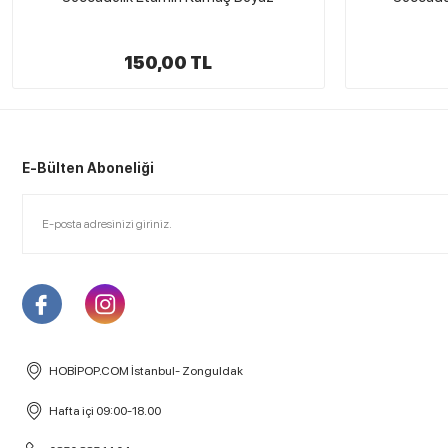
150,00 TL
E-Bülten Aboneliği
HOBİPOP.COM İstanbul- Zonguldak
Hafta içi 09:00-18.00