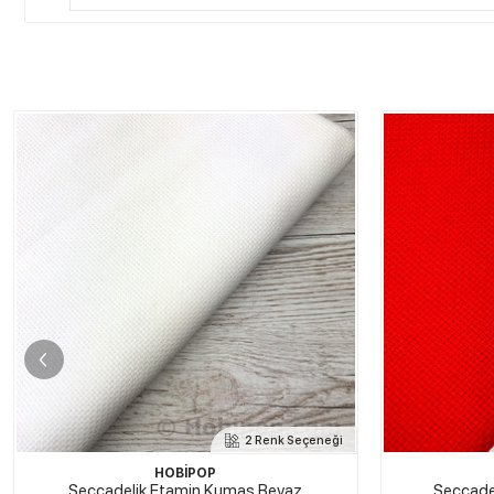
2 Renk Seçeneği
HOBİPOP
Seccadelik Etamin Kumaş Kırmızı
Seccad