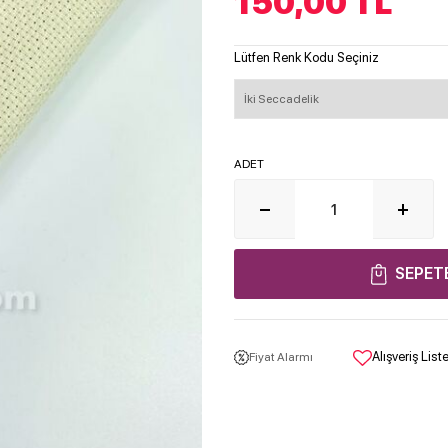
150,00
TL
Lütfen Renk Kodu Seçiniz
ADET
SEPET
Alışveriş Lis
Fiyat Alarmı