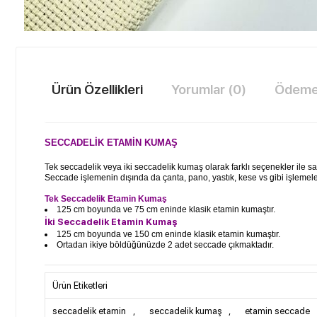
Ürün Özellikleri
Yorumlar (0)
Ödeme 
SECCADELİK ETAMİN KUMAŞ
Tek seccadelik veya iki seccadelik kumaş olarak farklı seçenekler ile satı
Seccade işlemenin dışında da çanta, pano, yastık, kese vs gibi işlemeler
Tek Seccadelik Etamin Kumaş
125 cm boyunda ve 75 cm eninde klasik etamin kumaştır.
İki Seccadelik Etamin Kumaş
125 cm boyunda ve 150 cm eninde klasik etamin kumaştır.
Ortadan ikiye böldüğünüzde 2 adet seccade çıkmaktadır.
Ürün Etiketleri
seccadelik etamin
,
seccadelik kumaş
,
etamin seccade