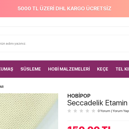
5000 TL ÜZERİ DHL KARGO ÜCRETSİZ
KUMAŞ
SÜSLEME
HOBİ MALZEMELERİ
KEÇE
TEL K
AR
HOBİPOP
Seccadelik Etami
0 Yorum
|
Yorum Yap