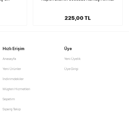
Yeşil
225,00 TL
Hızlı Erişim
Üye
Anasayfa
Yeni Üyelik
Yeni Ürünler
Üye Girişi
İndirimdekiler
Müşteri Hizmetleri
Sepetim
Sipariş Takip