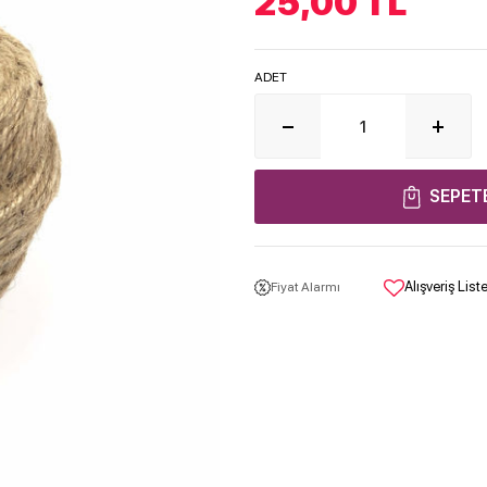
25,00
TL
ADET
SEPET
Alışveriş Lis
Fiyat Alarmı