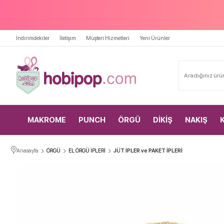
İndirimdekiler
İletişim
Müşteri Hizmetleri
Yeni Ürünler
MAKROME
PUNCH
ÖRGÜ
DİKİŞ
NAKIŞ
Anasayfa
ÖRGÜ
EL ÖRGÜ İPLERİ
JÜT İPLER ve PAKET İPLERİ