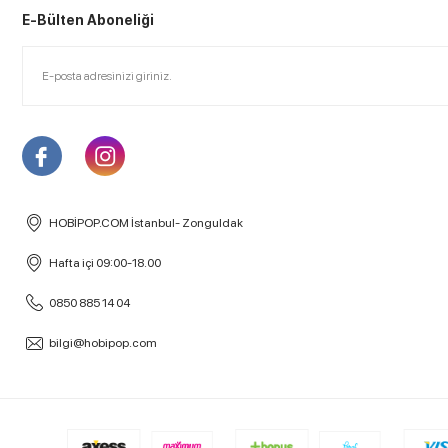
E-Bülten Aboneliği
HOBİPOP.COM İstanbul- Zonguldak
Hafta içi 09:00-18.00
0850 885 14 04
bilgi@hobipop.com