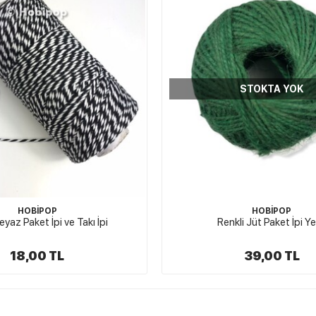
STOKTA YOK
STOKTA YOK
HOBİPOP
HOBİPOP
kli Jüt Paket İpi Yeşil
Örme Jüt Hasır Şerit 1
39,00 TL
15,00 TL