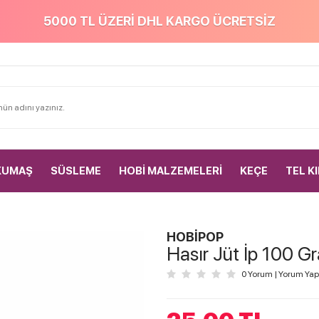
5000 TL ÜZERİ DHL KARGO ÜCRETSİZ
KUMAŞ
SÜSLEME
HOBİ MALZEMELERİ
KEÇE
TEL K
HOBİPOP
Hasır Jüt İp 100 G
0 Yorum
|
Yorum Yap