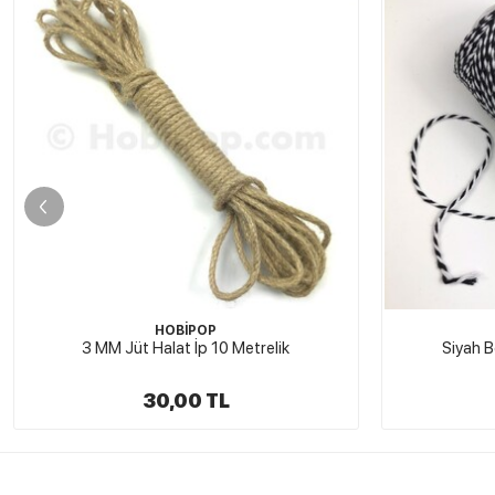
HOBİPOP
Siyah Beyaz Paket İpi ve Takı İpi
Ren
18,00 TL