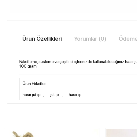
Ürün Özellikleri
Yorumlar (0)
Ödeme 
Paketleme, süsleme ve çeşitli el işlerinizde kullanabileceğiniz hasır jüt
100 gram
Ürün Etiketleri
hasır jüt ip
,
jüt ip
,
hasır ip