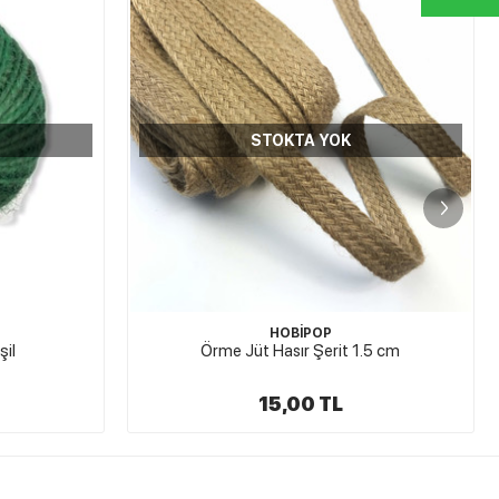
STOKTA YOK
DİVA
.5 cm
Jüt İpi Kahverengi
45,00 TL