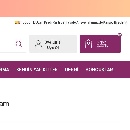
5000 TL Üzeri Kredi Kartı ve Havale Alışverişlerinizde
Kargo Bizden!
0
Üye Girişi
Sepet
0,00
TL
Üye Ol
IRMA
KENDİN YAP KİTLER
DERGİ
BONCUKLAR
ram