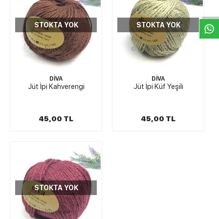
W
h
t
s
a
p
p
D
e
s
e
H
a
t
t
STOKTA YOK
STOKTA YOK
DİVA
DİVA
Jüt İpi Kahverengi
Jüt İpi Küf Yeşili
45,00 TL
45,00 TL
STOKTA YOK